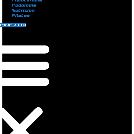
Fisioterapia
Podologia
Nutricion
Pilates
PIDE CITA