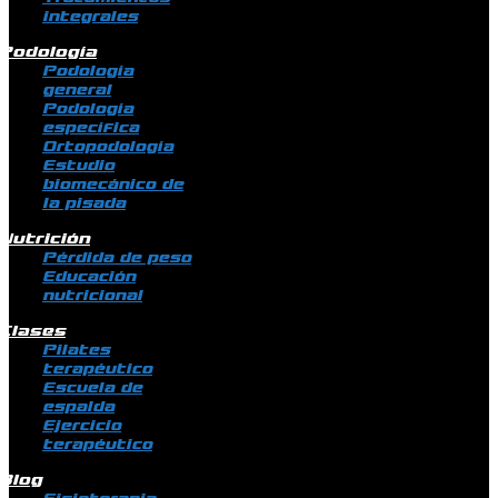
integrales
Podología
Podología
general
Podología
específica
Ortopodología
Estudio
biomecánico de
la pisada
Nutrición
Pérdida de peso
Educación
nutricional
Clases
Pilates
terapéutico
Escuela de
espalda
Ejercicio
terapéutico
Blog