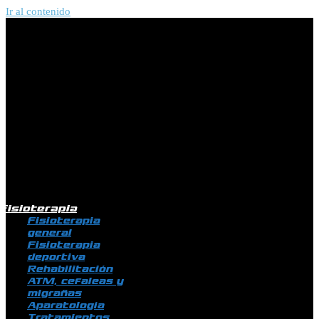
Ir al contenido
Fisioterapia
Fisioterapia
general
Fisioterapia
deportiva
Rehabilitación
ATM, cefaleas y
migrañas
Aparatología
Tratamientos