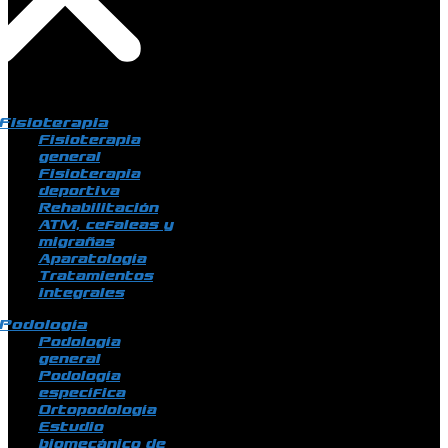
Fisioterapia
Fisioterapia
general
Fisioterapia
deportiva
Rehabilitación
ATM, cefaleas y
migrañas
Aparatología
Tratamientos
integrales
Podología
Podología
general
Podología
específica
Ortopodología
Estudio
biomecánico de