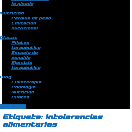
la pisada
Nutrición
Pérdida de peso
Educación
nutricional
Clases
Pilates
terapéutico
Escuela de
espalda
Ejercicio
terapéutico
Blog
Fisioterapia
Podologia
Nutricion
Pilates
PIDE CITA
Etiqueta:
intolerancias
alimentarias