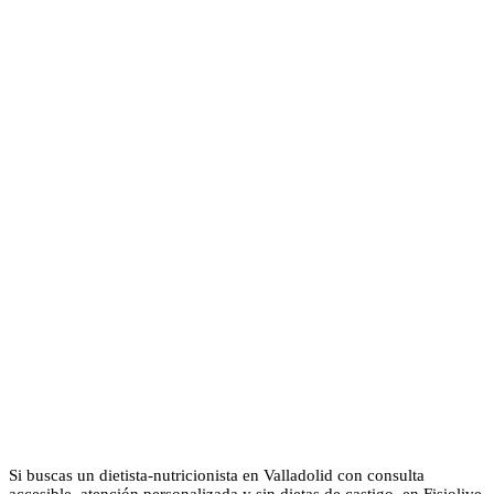
Si buscas un dietista-nutricionista en Valladolid con consulta
accesible, atención personalizada y sin dietas de castigo, en Fisiolive