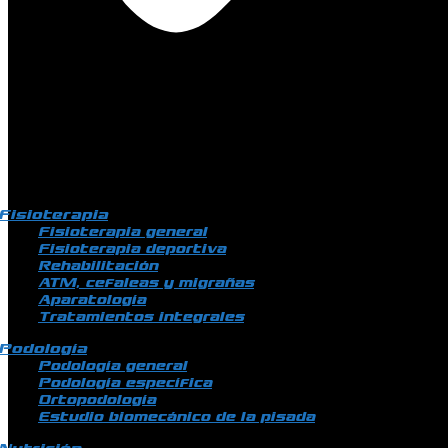
Fisioterapia
Fisioterapia general
Fisioterapia deportiva
Rehabilitación
ATM, cefaleas y migrañas
Aparatología
Tratamientos integrales
Podología
Podología general
Podología específica
Ortopodología
Estudio biomecánico de la pisada