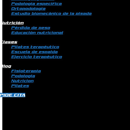
Podología específica
Ortopodología
Estudio biomecánico de la pisada
Nutrición
Pérdida de peso
Educación nutricional
Clases
Pilates terapéutico
Escuela de espalda
Ejercicio terapéutico
Blog
Fisioterapia
Podologia
Nutricion
Pilates
PIDE CITA