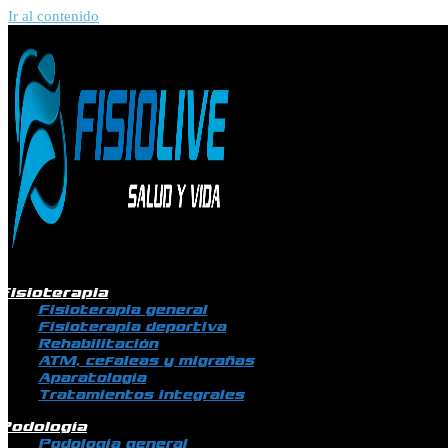
Ir al contenido
Fisioterapia
Fisioterapia general
Fisioterapia deportiva
Rehabilitación
ATM, cefaleas y migrañas
Aparatología
Tratamientos integrales
Podología
Podología general