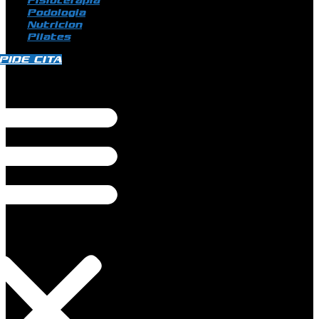
Fisioterapia
Podologia
Nutricion
Pilates
PIDE CITA