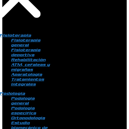
Fisioterapia
Fisioterapia
general
Fisioterapia
deportiva
Rehabilitación
ATM, cefaleas y
migrañas
Aparatología
Tratamientos
integrales
Podología
Podología
general
Podología
específica
Ortopodología
Estudio
biomecánico de