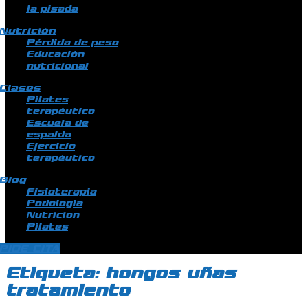
la pisada
Nutrición
Pérdida de peso
Educación
nutricional
Clases
Pilates
terapéutico
Escuela de
espalda
Ejercicio
terapéutico
Blog
Fisioterapia
Podologia
Nutricion
Pilates
PIDE CITA
Etiqueta:
hongos uñas
tratamiento