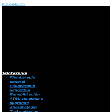
Ir al contenido
Fisioterapia
Fisioterapia
general
Fisioterapia
deportiva
Rehabilitación
ATM, cefaleas y
migrañas
Aparatología
Tratamientos