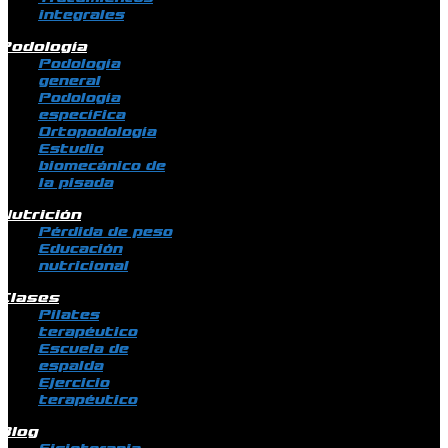
integrales
Podología
Podología
general
Podología
específica
Ortopodología
Estudio
biomecánico de
la pisada
Nutrición
Pérdida de peso
Educación
nutricional
Clases
Pilates
terapéutico
Escuela de
espalda
Ejercicio
terapéutico
Blog