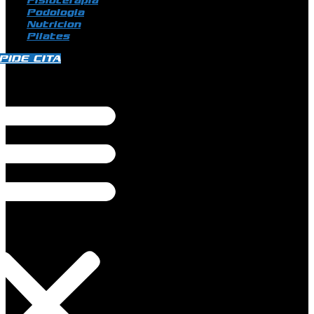
Fisioterapia
Podologia
Nutricion
Pilates
PIDE CITA