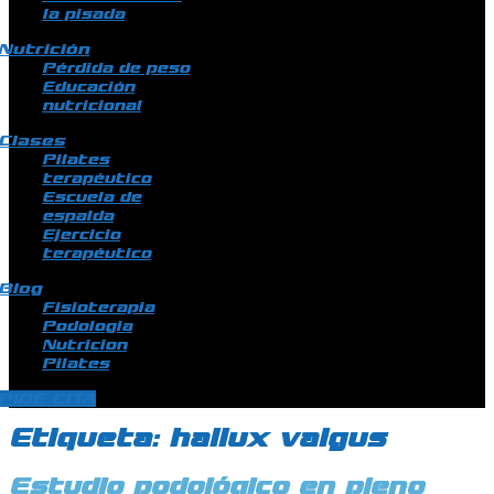
la pisada
Nutrición
Pérdida de peso
Educación
nutricional
Clases
Pilates
terapéutico
Escuela de
espalda
Ejercicio
terapéutico
Blog
Fisioterapia
Podologia
Nutricion
Pilates
PIDE CITA
Etiqueta:
hallux valgus
Estudio podológico en pleno