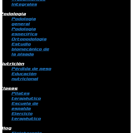
integrales
Podología
Podología
general
Podología
específica
Ortopodología
Estudio
biomecánico de
la pisada
Nutrición
Pérdida de peso
Educación
nutricional
Clases
Pilates
terapéutico
Escuela de
espalda
Ejercicio
terapéutico
Blog