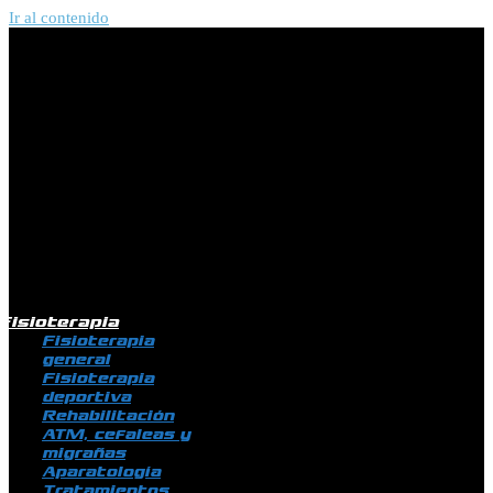
Ir al contenido
Fisioterapia
Fisioterapia
general
Fisioterapia
deportiva
Rehabilitación
ATM, cefaleas y
migrañas
Aparatología
Tratamientos