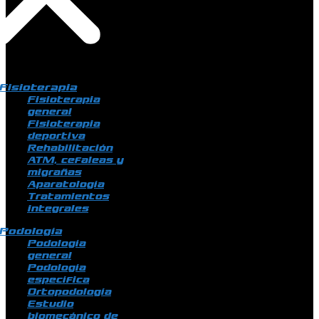
Fisioterapia
Fisioterapia
general
Fisioterapia
deportiva
Rehabilitación
ATM, cefaleas y
migrañas
Aparatología
Tratamientos
integrales
Podología
Podología
general
Podología
específica
Ortopodología
Estudio
biomecánico de