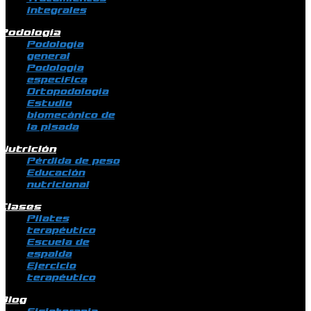
integrales
Podología
Podología
general
Podología
específica
Ortopodología
Estudio
biomecánico de
la pisada
Nutrición
Pérdida de peso
Educación
nutricional
Clases
Pilates
terapéutico
Escuela de
espalda
Ejercicio
terapéutico
Blog