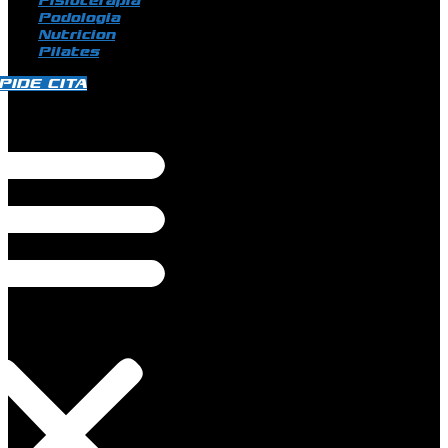
Fisioterapia
Podologia
Nutricion
Pilates
PIDE CITA