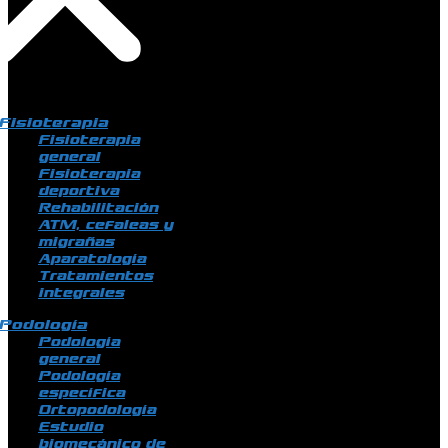
Fisioterapia
Fisioterapia
general
Fisioterapia
deportiva
Rehabilitación
ATM, cefaleas y
migrañas
Aparatología
Tratamientos
integrales
Podología
Podología
general
Podología
específica
Ortopodología
Estudio
biomecánico de