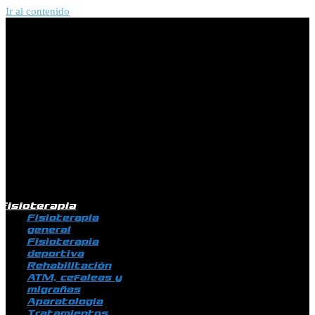
Ir al contenido
Fisioterapia
Fisioterapia
general
Fisioterapia
deportiva
Rehabilitación
ATM, cefaleas y
migrañas
Aparatología
Tratamientos