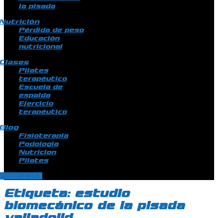
la pisada
Nutrición
Pérdida de peso
Educación
nutricional
Clases
Pilates
terapéutico
Escuela de
espalda
Ejercicio
terapéutico
Blog
Fisioterapia
Podologia
Nutricion
Pilates
PIDE CITA
Etiqueta:
estudio
biomecánico de la pisada
valladolid