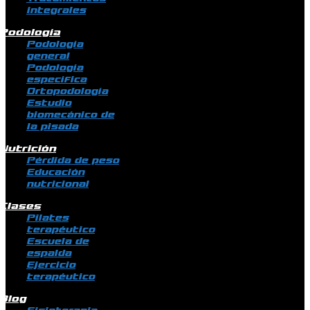
integrales
Podología
Podología
general
Podología
específica
Ortopodología
Estudio
biomecánico de
la pisada
Nutrición
Pérdida de peso
Educación
nutricional
Clases
Pilates
terapéutico
Escuela de
espalda
Ejercicio
terapéutico
Blog