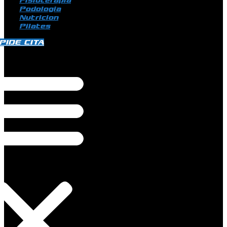
Fisioterapia
Podologia
Nutricion
Pilates
PIDE CITA