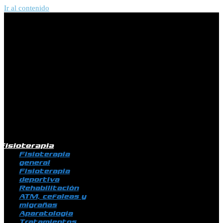
Ir al contenido
Fisioterapia
Fisioterapia
general
Fisioterapia
deportiva
Rehabilitación
ATM, cefaleas y
migrañas
Aparatología
Tratamientos