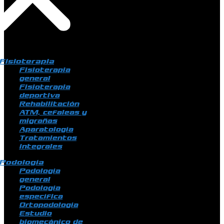
Fisioterapia
Fisioterapia
general
Fisioterapia
deportiva
Rehabilitación
ATM, cefaleas y
migrañas
Aparatología
Tratamientos
integrales
Podología
Podología
general
Podología
específica
Ortopodología
Estudio
biomecánico de