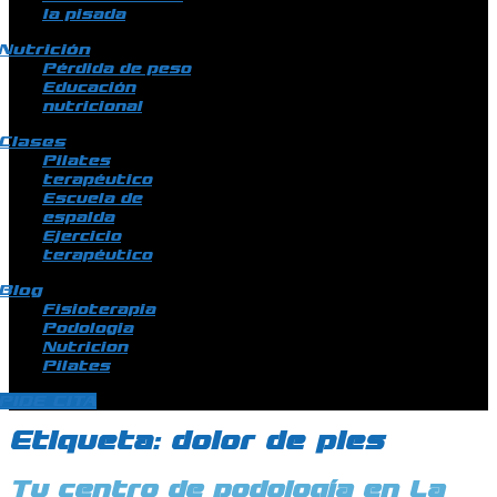
la pisada
Nutrición
Pérdida de peso
Educación
nutricional
Clases
Pilates
terapéutico
Escuela de
espalda
Ejercicio
terapéutico
Blog
Fisioterapia
Podologia
Nutricion
Pilates
PIDE CITA
Etiqueta:
dolor de pies
Tu centro de podología en La