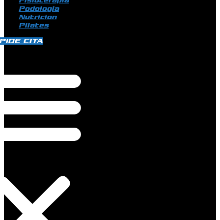
Fisioterapia
Podologia
Nutricion
Pilates
PIDE CITA