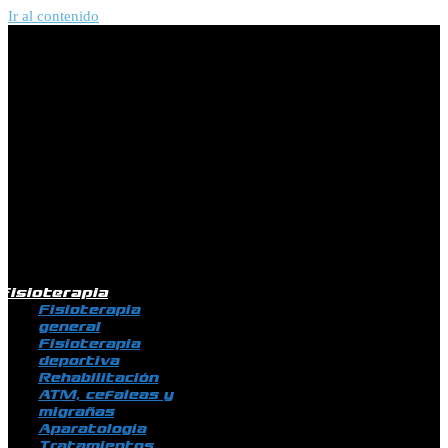
Ir al contenido
Fisioterapia
Fisioterapia
general
Fisioterapia
deportiva
Rehabilitación
ATM, cefaleas y
migrañas
Aparatología
Tratamientos