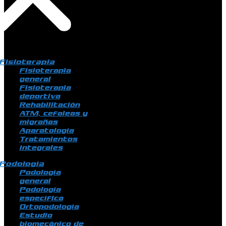
Fisioterapia
Fisioterapia
general
Fisioterapia
deportiva
Rehabilitación
ATM, cefaleas y
migrañas
Aparatología
Tratamientos
integrales
Podología
Podología
general
Podología
específica
Ortopodología
Estudio
biomecánico de