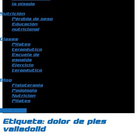
la pisada
Nutrición
Pérdida de peso
Educación
nutricional
Clases
Pilates
terapéutico
Escuela de
espalda
Ejercicio
terapéutico
Blog
Fisioterapia
Podologia
Nutricion
Pilates
PIDE CITA
Etiqueta:
dolor de pies
valladolid