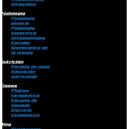
integrales
Podología
Podología
general
Podología
específica
Ortopodología
Estudio
biomecánico de
la pisada
Nutrición
Pérdida de peso
Educación
nutricional
Clases
Pilates
terapéutico
Escuela de
espalda
Ejercicio
terapéutico
Blog