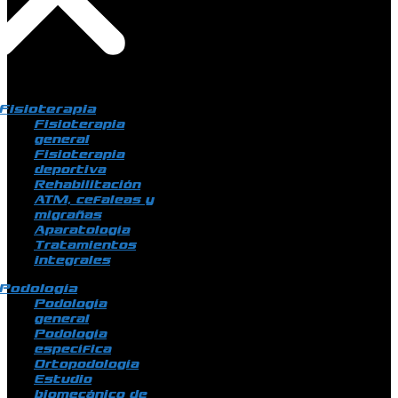
Fisioterapia
Fisioterapia
general
Fisioterapia
deportiva
Rehabilitación
ATM, cefaleas y
migrañas
Aparatología
Tratamientos
integrales
Podología
Podología
general
Podología
específica
Ortopodología
Estudio
biomecánico de