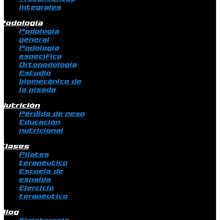
integrales
Podología
Podología
general
Podología
específica
Ortopodología
Estudio
biomecánico de
la pisada
Nutrición
Pérdida de peso
Educación
nutricional
Clases
Pilates
terapéutico
Escuela de
espalda
Ejercicio
terapéutico
Blog