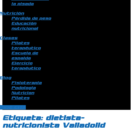
la pisada
Nutrición
Pérdida de peso
Educación
nutricional
Clases
Pilates
terapéutico
Escuela de
espalda
Ejercicio
terapéutico
Blog
Fisioterapia
Podologia
Nutricion
Pilates
PIDE CITA
Etiqueta:
dietista-
nutricionista Valladolid