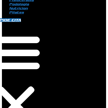
Fisioterapia
Podologia
Nutricion
Pilates
PIDE CITA