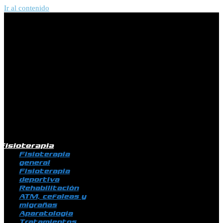
Ir al contenido
Fisioterapia
Fisioterapia
general
Fisioterapia
deportiva
Rehabilitación
ATM, cefaleas y
migrañas
Aparatología
Tratamientos