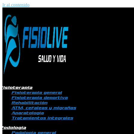
Ir al contenido
Fisioterapia
Fisioterapia general
Fisioterapia deportiva
Rehabilitación
ATM, cefaleas y migrañas
Aparatología
Tratamientos integrales
Podología
Podología general