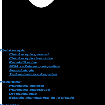
Fisioterapia
Fisioterapia general
Fisioterapia deportiva
Rehabilitación
ATM, cefaleas y migrañas
Aparatología
Tratamientos integrales
Podología
Podología general
Podología específica
Ortopodología
Estudio biomecánico de la pisada