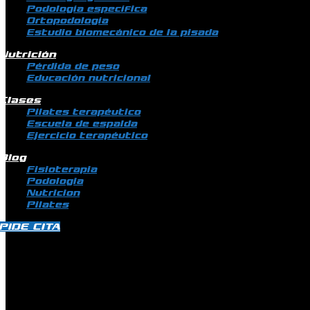
Podología específica
Ortopodología
Estudio biomecánico de la pisada
Nutrición
Pérdida de peso
Educación nutricional
Clases
Pilates terapéutico
Escuela de espalda
Ejercicio terapéutico
Blog
Fisioterapia
Podologia
Nutricion
Pilates
PIDE CITA