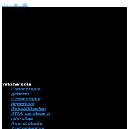
Ir al contenido
Fisioterapia
Fisioterapia
general
Fisioterapia
deportiva
Rehabilitación
ATM, cefaleas y
migrañas
Aparatología
Tratamientos