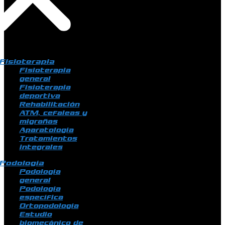
Fisioterapia
Fisioterapia
general
Fisioterapia
deportiva
Rehabilitación
ATM, cefaleas y
migrañas
Aparatología
Tratamientos
integrales
Podología
Podología
general
Podología
específica
Ortopodología
Estudio
biomecánico de