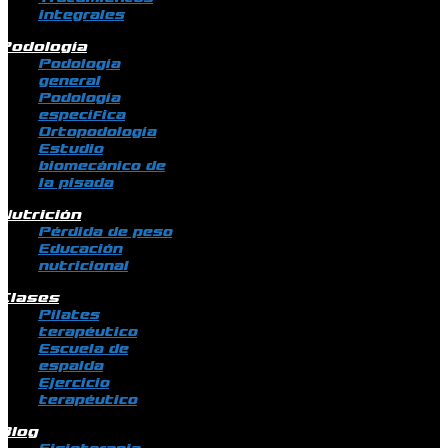
integrales
Podología
Podología
general
Podología
específica
Ortopodología
Estudio
biomecánico de
la pisada
Nutrición
Pérdida de peso
Educación
nutricional
Clases
Pilates
terapéutico
Escuela de
espalda
Ejercicio
terapéutico
Blog