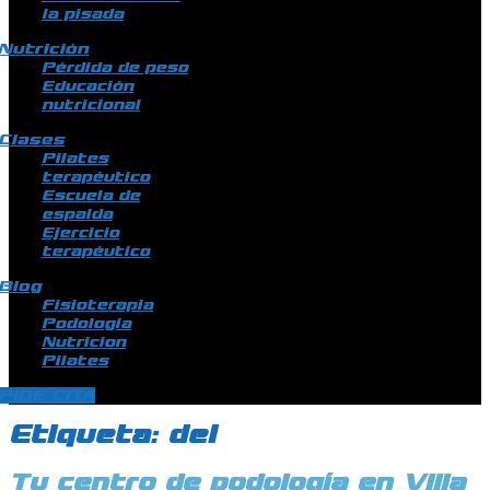
la pisada
Nutrición
Pérdida de peso
Educación
nutricional
Clases
Pilates
terapéutico
Escuela de
espalda
Ejercicio
terapéutico
Blog
Fisioterapia
Podologia
Nutricion
Pilates
PIDE CITA
Etiqueta:
del
Tu centro de podología en Villa