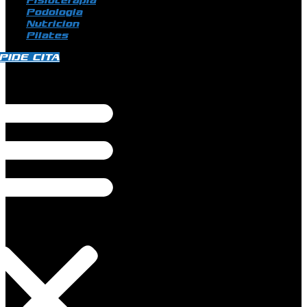
Fisioterapia
Podologia
Nutricion
Pilates
PIDE CITA