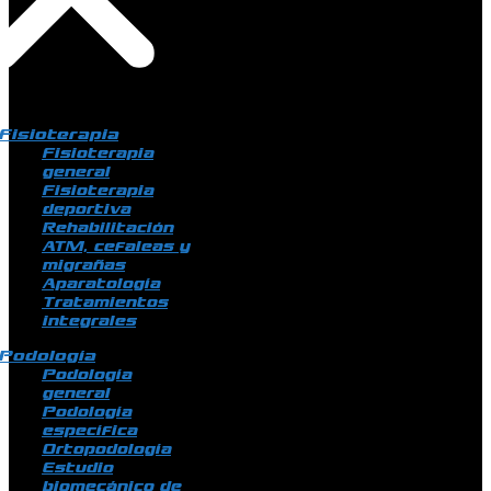
Fisioterapia
Fisioterapia
general
Fisioterapia
deportiva
Rehabilitación
ATM, cefaleas y
migrañas
Aparatología
Tratamientos
integrales
Podología
Podología
general
Podología
específica
Ortopodología
Estudio
biomecánico de