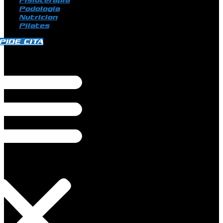
Fisioterapia
Podologia
Nutricion
Pilates
PIDE CITA