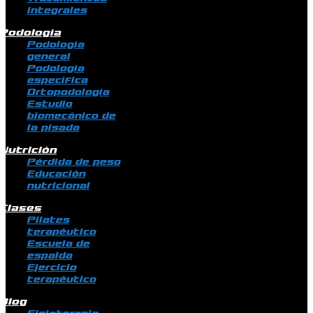
integrales
Podología
Podología
general
Podología
específica
Ortopodología
Estudio
biomecánico de
la pisada
Nutrición
Pérdida de peso
Educación
nutricional
Clases
Pilates
terapéutico
Escuela de
espalda
Ejercicio
terapéutico
Blog