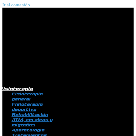
Ir al contenido
Fisioterapia
Fisioterapia
general
Fisioterapia
deportiva
Rehabilitación
ATM, cefaleas y
migrañas
Aparatología
Tratamientos