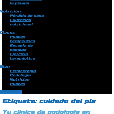
la pisada
Nutrición
Pérdida de peso
Educación
nutricional
Clases
Pilates
terapéutico
Escuela de
espalda
Ejercicio
terapéutico
Blog
Fisioterapia
Podologia
Nutricion
Pilates
PIDE CITA
Etiqueta:
cuidado del pie
Tu clínica de podología en