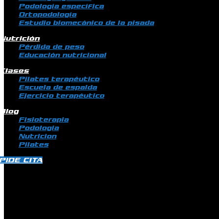
Podología específica
Ortopodología
Estudio biomecánico de la pisada
Nutrición
Pérdida de peso
Educación nutricional
Clases
Pilates terapéutico
Escuela de espalda
Ejercicio terapéutico
Blog
Fisioterapia
Podologia
Nutricion
Pilates
PIDE CITA