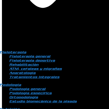
Fisioterapia
Fisioterapia general
Fisioterapia deportiva
Rehabilitación
ATM, cefaleas y migrañas
Aparatología
Tratamientos integrales
Podología
Podología general
Podología específica
Ortopodología
Estudio biomecánico de la pisada