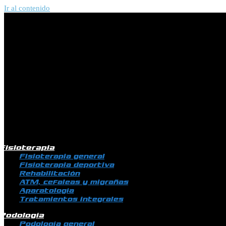
Ir al contenido
Fisioterapia
Fisioterapia general
Fisioterapia deportiva
Rehabilitación
ATM, cefaleas y migrañas
Aparatología
Tratamientos integrales
Podología
Podología general