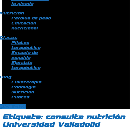
la pisada
Nutrición
Pérdida de peso
Educación
nutricional
Clases
Pilates
terapéutico
Escuela de
espalda
Ejercicio
terapéutico
Blog
Fisioterapia
Podologia
Nutricion
Pilates
PIDE CITA
Etiqueta:
consulta nutrición
Universidad Valladolid