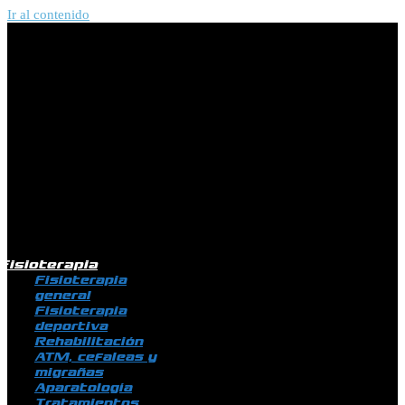
Ir al contenido
Fisioterapia
Fisioterapia
general
Fisioterapia
deportiva
Rehabilitación
ATM, cefaleas y
migrañas
Aparatología
Tratamientos