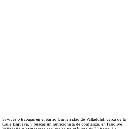
Si vives o trabajas en el barrio Universidad de Valladolid, cerca de la
Calle Esgueva, y buscas un nutricionista de confianza, en Fisiolive
Valladolid te atendemos con cita en un máximo de 72 horas. La