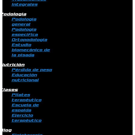
integrales
Podología
Podología
general
Podología
específica
Ortopodología
Estudio
biomecánico de
la pisada
Nutrición
Pérdida de peso
Educación
nutricional
Clases
Pilates
terapéutico
Escuela de
espalda
Ejercicio
terapéutico
Blog