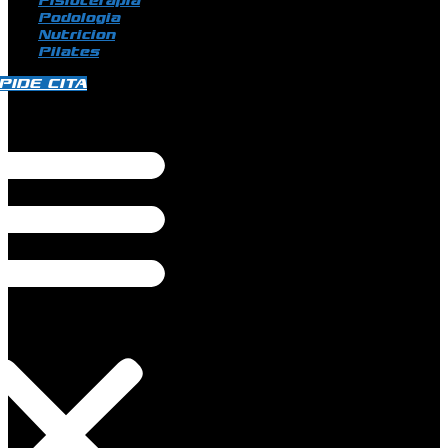
Fisioterapia
Podologia
Nutricion
Pilates
PIDE CITA