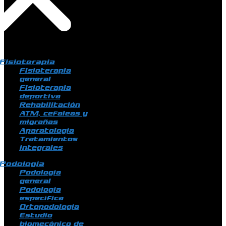
Fisioterapia
Fisioterapia
general
Fisioterapia
deportiva
Rehabilitación
ATM, cefaleas y
migrañas
Aparatología
Tratamientos
integrales
Podología
Podología
general
Podología
específica
Ortopodología
Estudio
biomecánico de