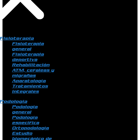
Fisioterapia
Fisioterapia
general
Fisioterapia
deportiva
Rehabilitación
ATM, cefaleas y
migrañas
Aparatología
Tratamientos
integrales
Podología
Podología
general
Podología
específica
Ortopodología
Estudio
biomecánico de