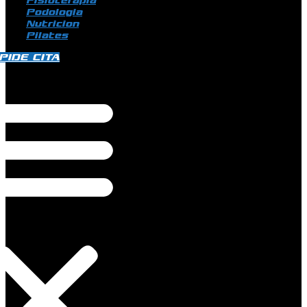
Fisioterapia
Podologia
Nutricion
Pilates
PIDE CITA