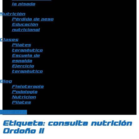
la pisada
Nutrición
Pérdida de peso
Educación
nutricional
Clases
Pilates
terapéutico
Escuela de
espalda
Ejercicio
terapéutico
Blog
Fisioterapia
Podologia
Nutricion
Pilates
PIDE CITA
Etiqueta:
consulta nutrición
Ordoño II