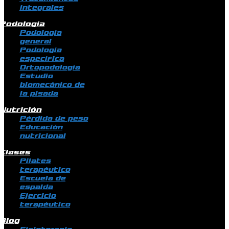
integrales
Podología
Podología
general
Podología
específica
Ortopodología
Estudio
biomecánico de
la pisada
Nutrición
Pérdida de peso
Educación
nutricional
Clases
Pilates
terapéutico
Escuela de
espalda
Ejercicio
terapéutico
Blog