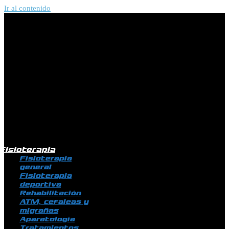
Ir al contenido
Fisioterapia
Fisioterapia
general
Fisioterapia
deportiva
Rehabilitación
ATM, cefaleas y
migrañas
Aparatología
Tratamientos