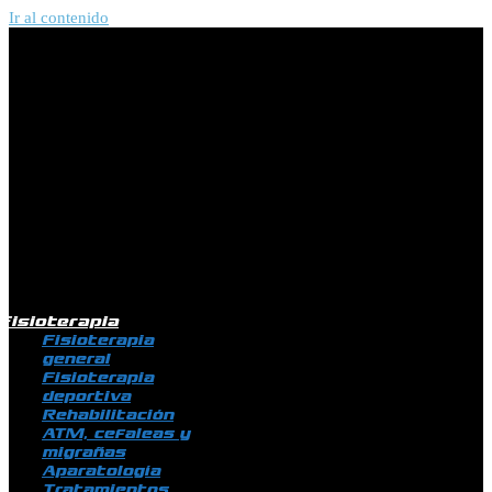
Ir al contenido
Fisioterapia
Fisioterapia
general
Fisioterapia
deportiva
Rehabilitación
ATM, cefaleas y
migrañas
Aparatología
Tratamientos