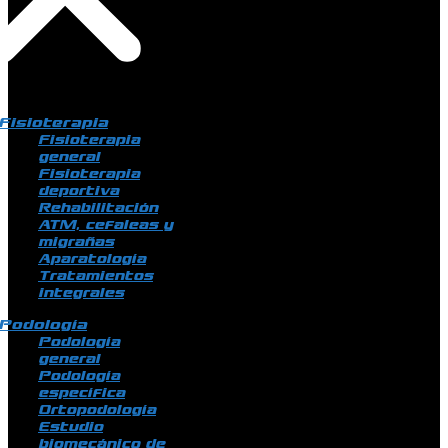
Fisioterapia
Fisioterapia
general
Fisioterapia
deportiva
Rehabilitación
ATM, cefaleas y
migrañas
Aparatología
Tratamientos
integrales
Podología
Podología
general
Podología
específica
Ortopodología
Estudio
biomecánico de