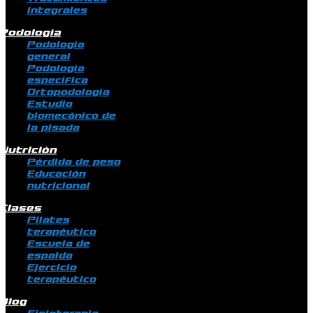
integrales
Podología
Podología
general
Podología
específica
Ortopodología
Estudio
biomecánico de
la pisada
Nutrición
Pérdida de peso
Educación
nutricional
Clases
Pilates
terapéutico
Escuela de
espalda
Ejercicio
terapéutico
Blog