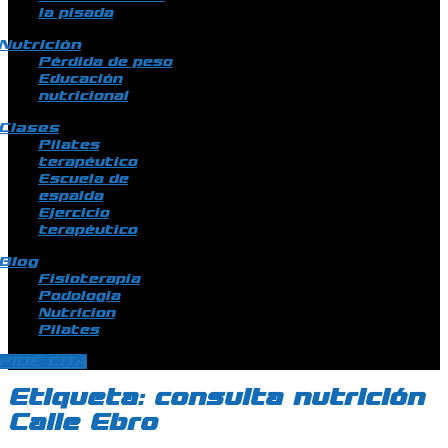
la pisada
Nutrición
Pérdida de peso
Educación
nutricional
Clases
Pilates
terapéutico
Escuela de
espalda
Ejercicio
terapéutico
Blog
Fisioterapia
Podologia
Nutricion
Pilates
PIDE CITA
Etiqueta:
consulta nutrición
Calle Ebro