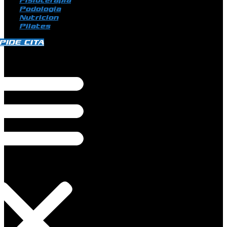
Fisioterapia
Podologia
Nutricion
Pilates
PIDE CITA