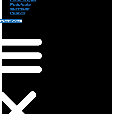
Fisioterapia
Podologia
Nutricion
Pilates
PIDE CITA