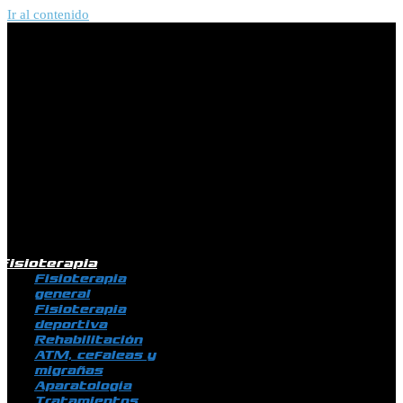
Ir al contenido
Fisioterapia
Fisioterapia
general
Fisioterapia
deportiva
Rehabilitación
ATM, cefaleas y
migrañas
Aparatología
Tratamientos