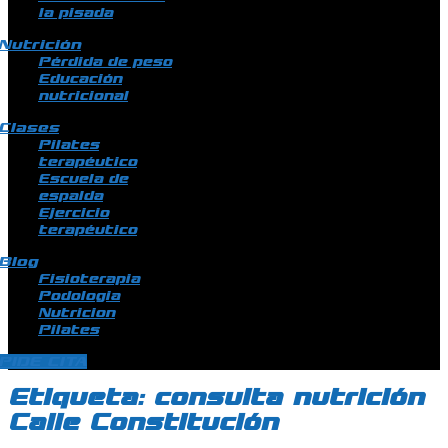
la pisada
Nutrición
Pérdida de peso
Educación
nutricional
Clases
Pilates
terapéutico
Escuela de
espalda
Ejercicio
terapéutico
Blog
Fisioterapia
Podologia
Nutricion
Pilates
PIDE CITA
Etiqueta:
consulta nutrición
Calle Constitución