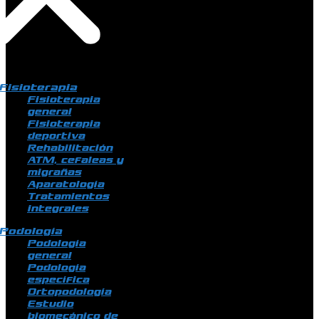
Fisioterapia
Fisioterapia
general
Fisioterapia
deportiva
Rehabilitación
ATM, cefaleas y
migrañas
Aparatología
Tratamientos
integrales
Podología
Podología
general
Podología
específica
Ortopodología
Estudio
biomecánico de