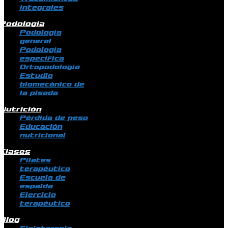
integrales
Podología
Podología
general
Podología
específica
Ortopodología
Estudio
biomecánico de
la pisada
Nutrición
Pérdida de peso
Educación
nutricional
Clases
Pilates
terapéutico
Escuela de
espalda
Ejercicio
terapéutico
Blog