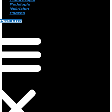
Fisioterapia
Podologia
Nutricion
Pilates
PIDE CITA