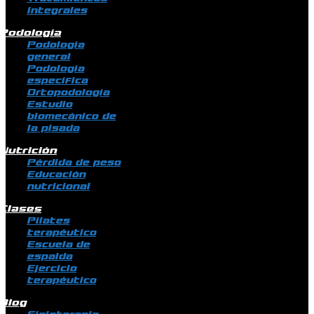
integrales
Podología
Podología
general
Podología
específica
Ortopodología
Estudio
biomecánico de
la pisada
Nutrición
Pérdida de peso
Educación
nutricional
Clases
Pilates
terapéutico
Escuela de
espalda
Ejercicio
terapéutico
Blog