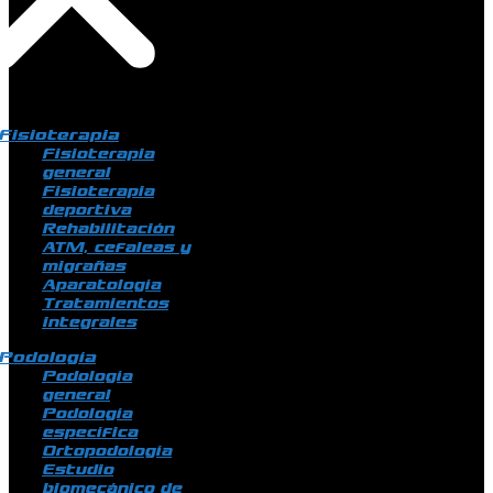
Fisioterapia
Fisioterapia
general
Fisioterapia
deportiva
Rehabilitación
ATM, cefaleas y
migrañas
Aparatología
Tratamientos
integrales
Podología
Podología
general
Podología
específica
Ortopodología
Estudio
biomecánico de