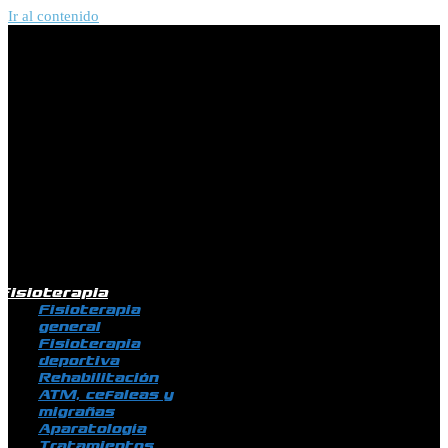
Ir al contenido
Fisioterapia
Fisioterapia
general
Fisioterapia
deportiva
Rehabilitación
ATM, cefaleas y
migrañas
Aparatología
Tratamientos