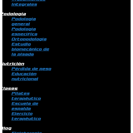
integrales
Podología
Podología
general
Podología
específica
Ortopodología
Estudio
biomecánico de
la pisada
Nutrición
Pérdida de peso
Educación
nutricional
Clases
Pilates
terapéutico
Escuela de
espalda
Ejercicio
terapéutico
Blog