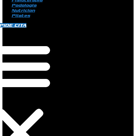
Fisioterapia
Podologia
Nutricion
Pilates
PIDE CITA