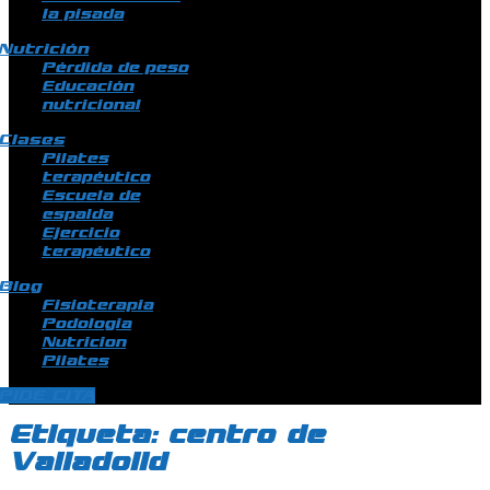
la pisada
Nutrición
Pérdida de peso
Educación
nutricional
Clases
Pilates
terapéutico
Escuela de
espalda
Ejercicio
terapéutico
Blog
Fisioterapia
Podologia
Nutricion
Pilates
PIDE CITA
Etiqueta:
centro de
Valladolid