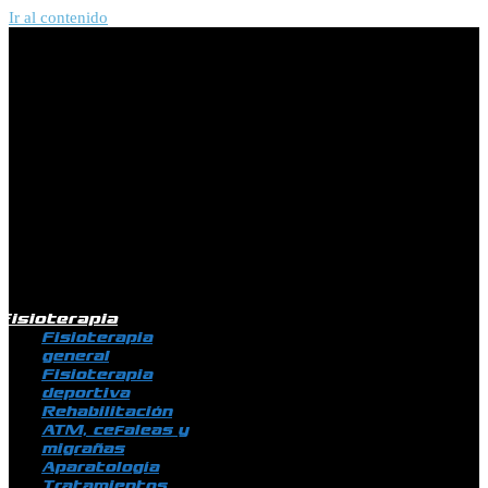
Ir al contenido
Fisioterapia
Fisioterapia
general
Fisioterapia
deportiva
Rehabilitación
ATM, cefaleas y
migrañas
Aparatología
Tratamientos