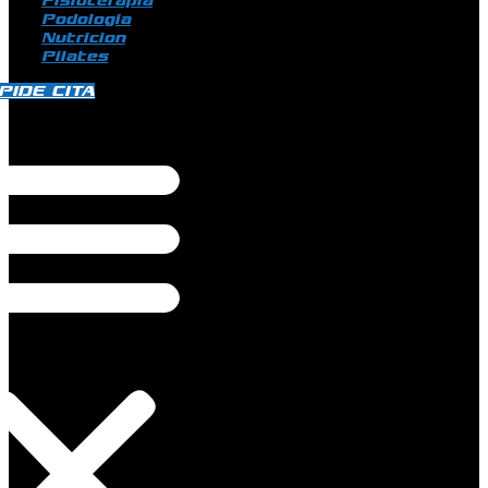
Fisioterapia
Podologia
Nutricion
Pilates
PIDE CITA