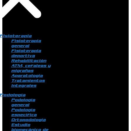
Fisioterapia
Fisioterapia
general
Fisioterapia
deportiva
Rehabilitación
ATM, cefaleas y
migrañas
Aparatología
Tratamientos
integrales
Podología
Podología
general
Podología
específica
Ortopodología
Estudio
biomecánico de