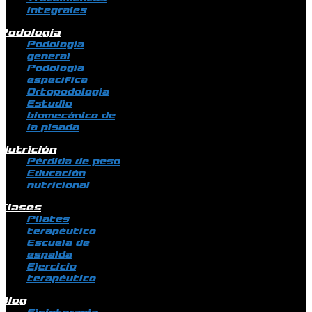
integrales
Podología
Podología
general
Podología
específica
Ortopodología
Estudio
biomecánico de
la pisada
Nutrición
Pérdida de peso
Educación
nutricional
Clases
Pilates
terapéutico
Escuela de
espalda
Ejercicio
terapéutico
Blog