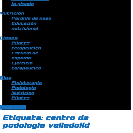
la pisada
Nutrición
Pérdida de peso
Educación
nutricional
Clases
Pilates
terapéutico
Escuela de
espalda
Ejercicio
terapéutico
Blog
Fisioterapia
Podologia
Nutricion
Pilates
PIDE CITA
Etiqueta:
centro de
podología valladolid