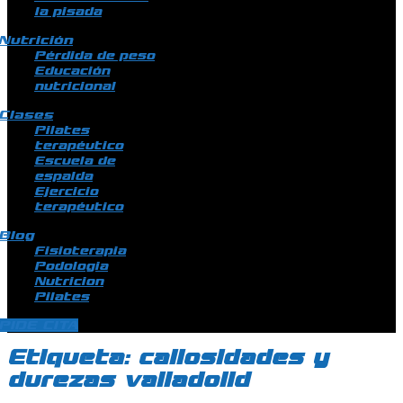
la pisada
Nutrición
Pérdida de peso
Educación
nutricional
Clases
Pilates
terapéutico
Escuela de
espalda
Ejercicio
terapéutico
Blog
Fisioterapia
Podologia
Nutricion
Pilates
PIDE CITA
Etiqueta:
callosidades y
durezas valladolid