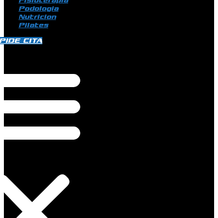
Fisioterapia
Podologia
Nutricion
Pilates
PIDE CITA