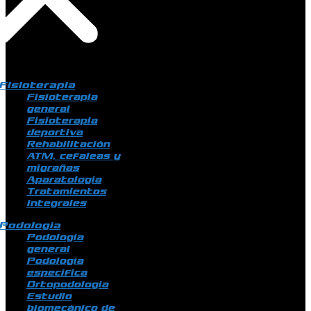
Fisioterapia
Fisioterapia
general
Fisioterapia
deportiva
Rehabilitación
ATM, cefaleas y
migrañas
Aparatología
Tratamientos
integrales
Podología
Podología
general
Podología
específica
Ortopodología
Estudio
biomecánico de