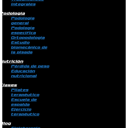
integrales
Podología
Podología
general
Podología
específica
Ortopodología
Estudio
biomecánico de
la pisada
Nutrición
Pérdida de peso
Educación
nutricional
Clases
Pilates
terapéutico
Escuela de
espalda
Ejercicio
terapéutico
Blog