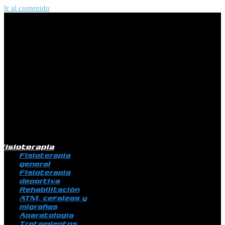
Ir al contenido
Fisioterapia
Fisioterapia
general
Fisioterapia
deportiva
Rehabilitación
ATM, cefaleas y
migrañas
Aparatología
Tratamientos