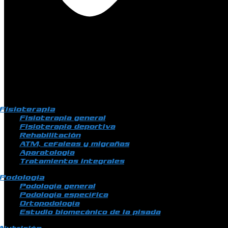
Fisioterapia
Fisioterapia general
Fisioterapia deportiva
Rehabilitación
ATM, cefaleas y migrañas
Aparatología
Tratamientos integrales
Podología
Podología general
Podología específica
Ortopodología
Estudio biomecánico de la pisada