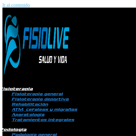
Ir al contenido
Fisioterapia
Fisioterapia general
Fisioterapia deportiva
Rehabilitación
ATM, cefaleas y migrañas
Aparatología
Tratamientos integrales
Podología
Podología general