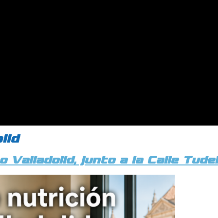
lid
 Valladolid, junto a la Calle Tude