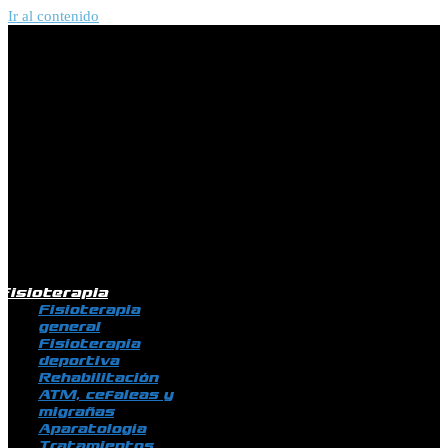
Ir al contenido
Fisioterapia
Fisioterapia
general
Fisioterapia
deportiva
Rehabilitación
ATM, cefaleas y
migrañas
Aparatología
Tratamientos