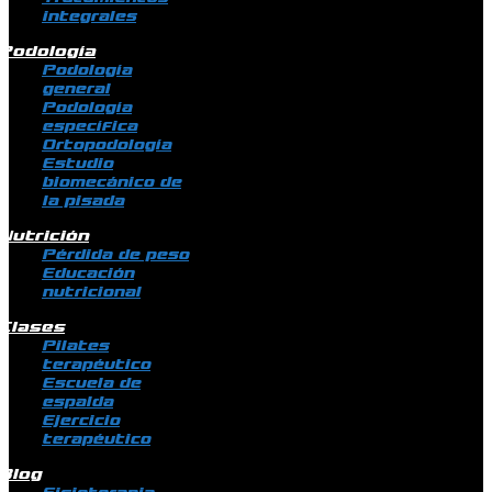
integrales
Podología
Podología
general
Podología
específica
Ortopodología
Estudio
biomecánico de
la pisada
Nutrición
Pérdida de peso
Educación
nutricional
Clases
Pilates
terapéutico
Escuela de
espalda
Ejercicio
terapéutico
Blog