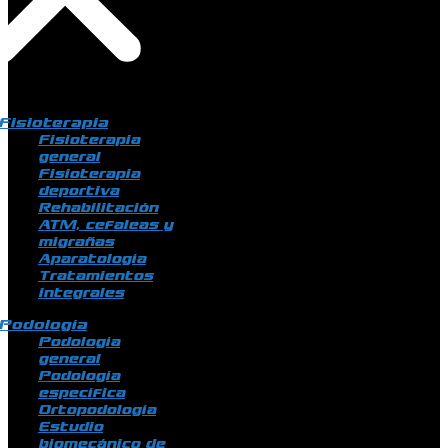
Fisioterapia
Fisioterapia
general
Fisioterapia
deportiva
Rehabilitación
ATM, cefaleas y
migrañas
Aparatología
Tratamientos
integrales
Podología
Podología
general
Podología
específica
Ortopodología
Estudio
biomecánico de