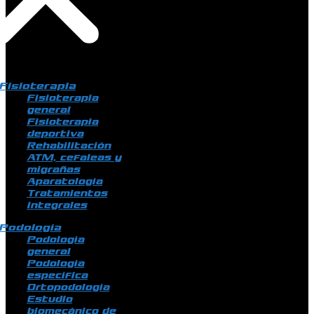
Fisioterapia
Fisioterapia
general
Fisioterapia
deportiva
Rehabilitación
ATM, cefaleas y
migrañas
Aparatología
Tratamientos
integrales
Podología
Podología
general
Podología
específica
Ortopodología
Estudio
biomecánico de