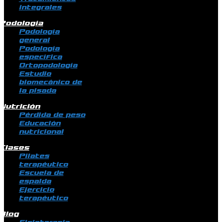
integrales
Podología
Podología
general
Podología
específica
Ortopodología
Estudio
biomecánico de
la pisada
Nutrición
Pérdida de peso
Educación
nutricional
Clases
Pilates
terapéutico
Escuela de
espalda
Ejercicio
terapéutico
Blog