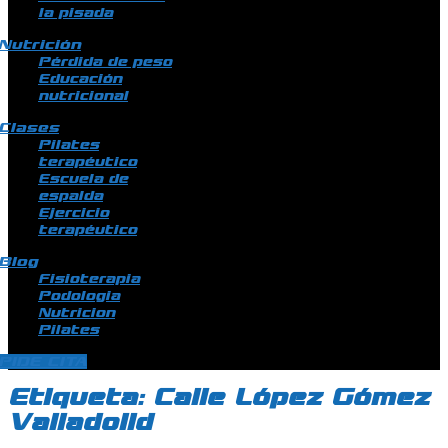
la pisada
Nutrición
Pérdida de peso
Educación
nutricional
Clases
Pilates
terapéutico
Escuela de
espalda
Ejercicio
terapéutico
Blog
Fisioterapia
Podologia
Nutricion
Pilates
PIDE CITA
Etiqueta:
Calle López Gómez
Valladolid