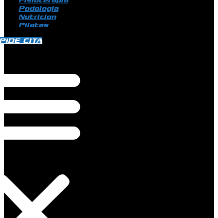
Fisioterapia
Podologia
Nutricion
Pilates
PIDE CITA