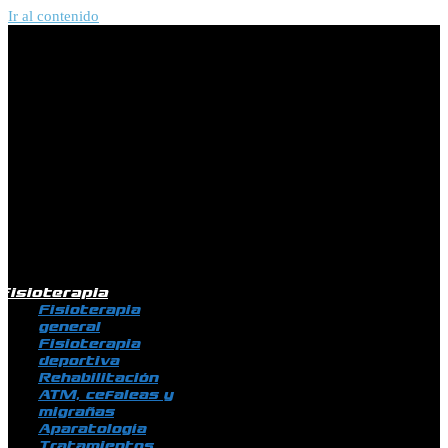
Ir al contenido
Fisioterapia
Fisioterapia
general
Fisioterapia
deportiva
Rehabilitación
ATM, cefaleas y
migrañas
Aparatología
Tratamientos