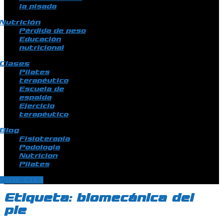
la pisada
Nutrición
Pérdida de peso
Educación
nutricional
Clases
Pilates
terapéutico
Escuela de
espalda
Ejercicio
terapéutico
Blog
Fisioterapia
Podologia
Nutricion
Pilates
PIDE CITA
Etiqueta:
biomecánica del
pie