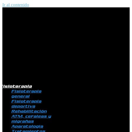
Ir al contenido
Fisioterapia
Fisioterapia
general
Fisioterapia
deportiva
Rehabilitación
ATM, cefaleas y
migrañas
Aparatología
Tratamientos