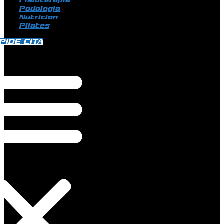
Fisioterapia
Podologia
Nutricion
Pilates
PIDE CITA