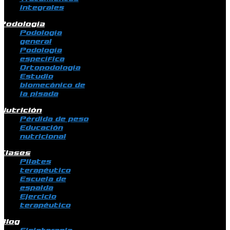
integrales
Podología
Podología
general
Podología
específica
Ortopodología
Estudio
biomecánico de
la pisada
Nutrición
Pérdida de peso
Educación
nutricional
Clases
Pilates
terapéutico
Escuela de
espalda
Ejercicio
terapéutico
Blog