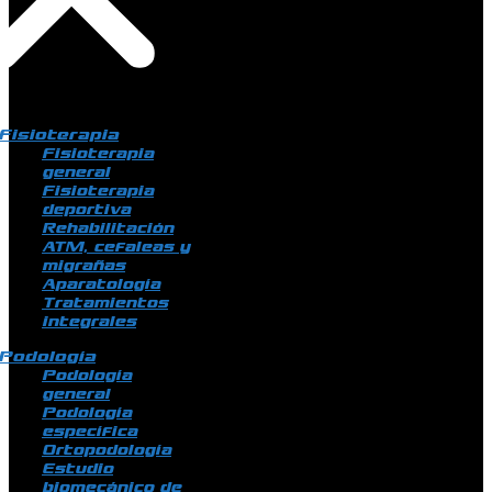
Fisioterapia
Fisioterapia
general
Fisioterapia
deportiva
Rehabilitación
ATM, cefaleas y
migrañas
Aparatología
Tratamientos
integrales
Podología
Podología
general
Podología
específica
Ortopodología
Estudio
biomecánico de