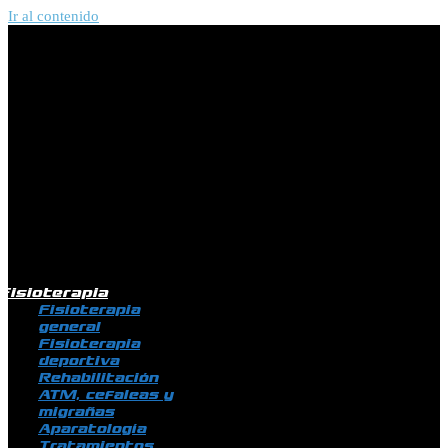
Ir al contenido
Fisioterapia
Fisioterapia
general
Fisioterapia
deportiva
Rehabilitación
ATM, cefaleas y
migrañas
Aparatología
Tratamientos