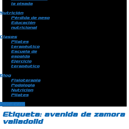
la pisada
Nutrición
Pérdida de peso
Educación
nutricional
Clases
Pilates
terapéutico
Escuela de
espalda
Ejercicio
terapéutico
Blog
Fisioterapia
Podologia
Nutricion
Pilates
PIDE CITA
Etiqueta:
avenida de zamora
valladolid