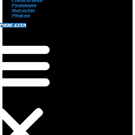
Fisioterapia
Podologia
Nutricion
Pilates
PIDE CITA