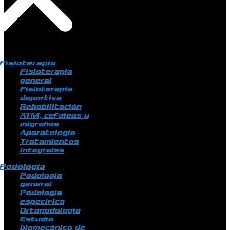
Fisioterapia
Fisioterapia
general
Fisioterapia
deportiva
Rehabilitación
ATM, cefaleas y
migrañas
Aparatología
Tratamientos
integrales
Podología
Podología
general
Podología
específica
Ortopodología
Estudio
biomecánico de