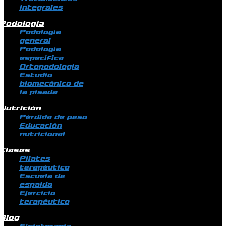
integrales
Podología
Podología
general
Podología
específica
Ortopodología
Estudio
biomecánico de
la pisada
Nutrición
Pérdida de peso
Educación
nutricional
Clases
Pilates
terapéutico
Escuela de
espalda
Ejercicio
terapéutico
Blog