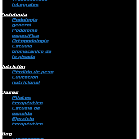
integrales
Podología
Podología
general
Podología
específica
Ortopodología
Estudio
biomecánico de
la pisada
Nutrición
Pérdida de peso
Educación
nutricional
Clases
Pilates
terapéutico
Escuela de
espalda
Ejercicio
terapéutico
Blog