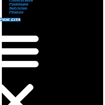
Fisioterapia
Podologia
Nutricion
Pilates
PIDE CITA