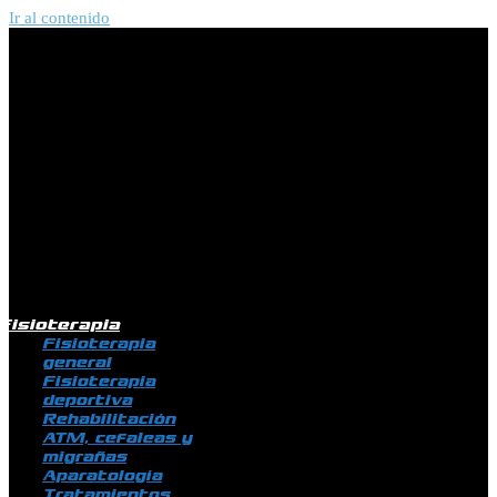
Ir al contenido
Fisioterapia
Fisioterapia
general
Fisioterapia
deportiva
Rehabilitación
ATM, cefaleas y
migrañas
Aparatología
Tratamientos