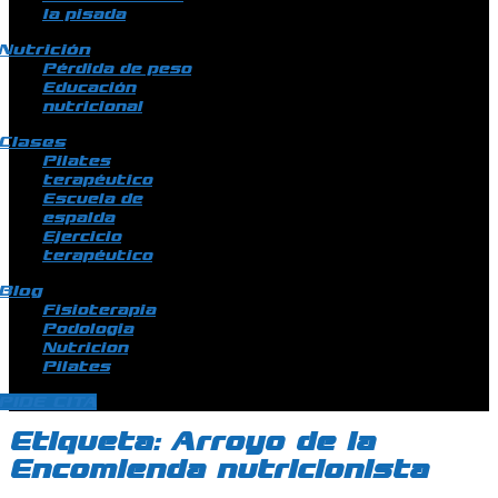
la pisada
Nutrición
Pérdida de peso
Educación
nutricional
Clases
Pilates
terapéutico
Escuela de
espalda
Ejercicio
terapéutico
Blog
Fisioterapia
Podologia
Nutricion
Pilates
PIDE CITA
Etiqueta:
Arroyo de la
Encomienda nutricionista