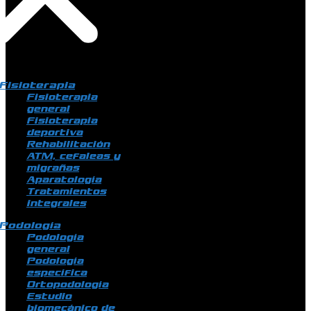
Fisioterapia
Fisioterapia
general
Fisioterapia
deportiva
Rehabilitación
ATM, cefaleas y
migrañas
Aparatología
Tratamientos
integrales
Podología
Podología
general
Podología
específica
Ortopodología
Estudio
biomecánico de