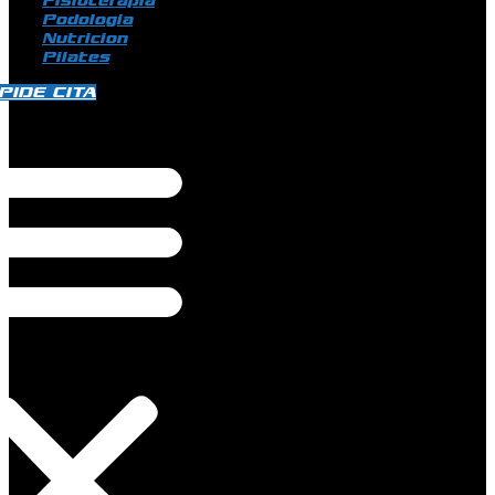
Fisioterapia
Podologia
Nutricion
Pilates
PIDE CITA