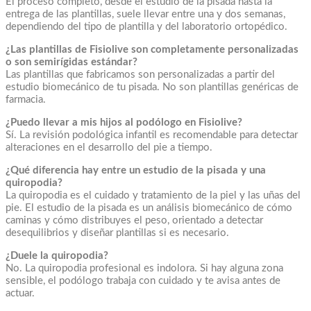
El proceso completo, desde el estudio de la pisada hasta la
entrega de las plantillas, suele llevar entre una y dos semanas,
dependiendo del tipo de plantilla y del laboratorio ortopédico.
¿Las plantillas de Fisiolive son completamente personalizadas
o son semirígidas estándar?
Las plantillas que fabricamos son personalizadas a partir del
estudio biomecánico de tu pisada. No son plantillas genéricas de
farmacia.
¿Puedo llevar a mis hijos al podólogo en Fisiolive?
Sí. La revisión podológica infantil es recomendable para detectar
alteraciones en el desarrollo del pie a tiempo.
¿Qué diferencia hay entre un estudio de la pisada y una
quiropodia?
La quiropodia es el cuidado y tratamiento de la piel y las uñas del
pie. El estudio de la pisada es un análisis biomecánico de cómo
caminas y cómo distribuyes el peso, orientado a detectar
desequilibrios y diseñar plantillas si es necesario.
¿Duele la quiropodia?
No. La quiropodia profesional es indolora. Si hay alguna zona
sensible, el podólogo trabaja con cuidado y te avisa antes de
actuar.