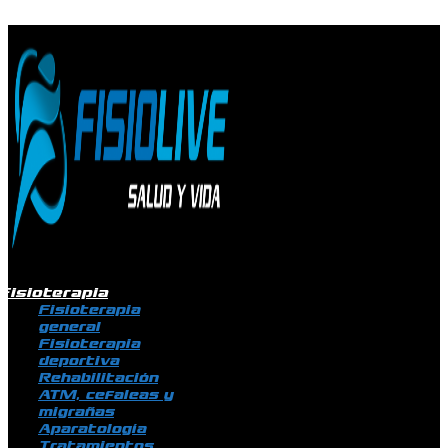
Ir al contenido
Fisioterapia
Fisioterapia
general
Fisioterapia
deportiva
Rehabilitación
ATM, cefaleas y
migrañas
Aparatología
Tratamientos