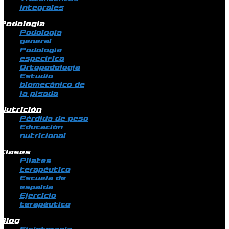
integrales
Podología
Podología
general
Podología
específica
Ortopodología
Estudio
biomecánico de
la pisada
Nutrición
Pérdida de peso
Educación
nutricional
Clases
Pilates
terapéutico
Escuela de
espalda
Ejercicio
terapéutico
Blog