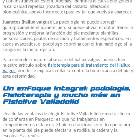
y con instrumental estéril. Además, identifica la causa que genera
la callosidad repetida (rozadura del calzado, alteración
biomecánica, apoyo incorrecto) para evitar que vuelva a aparecer.
Juanetes (hallux valgus):
La podología no puede corregir
quirúrgicamente el juanete, pero sí puede aliviar el dolor, frenar la
progresión y mejorar la función del pie mediante plantillas
personalizadas, pautas de calzado y tratamientos específicos. En
casos avanzados, el podólogo coordina con el traumatólogo si la
cirugía es la mejor opción.
Para entender mejor el abordaje del hallux valgus, puedes leer
nuestro artículo sobre
fisioterapia para el tratamiento del Hallux
Valgus
, donde se explica la relación entre la biomecánica del pie y
esta deformidad.
Un enfoque integral: podología,
fisioterapia y mucho más en
Fisiolive Valladolid
Una de las ventajas de elegir Fisiolive Valladolid como tu clínica
de confianza en Parquesol es que no trabajamos en
compartimentos estancos. El pie no funciona solo: lo que ocurre
en la planta del pie puede afectar a la rodilla, la cadera y la
espalda. Y al revés.