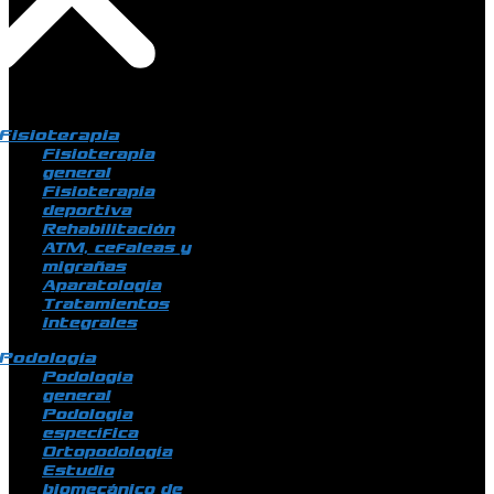
Fisioterapia
Fisioterapia
general
Fisioterapia
deportiva
Rehabilitación
ATM, cefaleas y
migrañas
Aparatología
Tratamientos
integrales
Podología
Podología
general
Podología
específica
Ortopodología
Estudio
biomecánico de