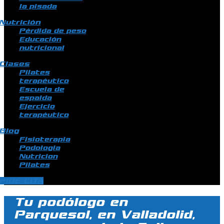
la pisada
Nutrición
Pérdida de peso
Educación
nutricional
Clases
Pilates
terapéutico
Escuela de
espalda
Ejercicio
terapéutico
Blog
Fisioterapia
Podologia
Nutricion
Pilates
PIDE CITA
Tu podólogo en
Parquesol, en Valladolid,