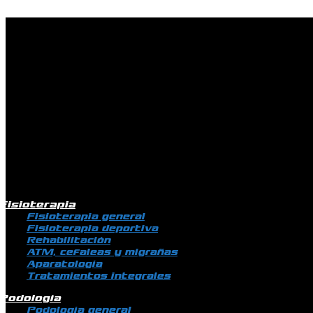
Ir al contenido
Fisioterapia
Fisioterapia general
Fisioterapia deportiva
Rehabilitación
ATM, cefaleas y migrañas
Aparatología
Tratamientos integrales
Podología
Podología general