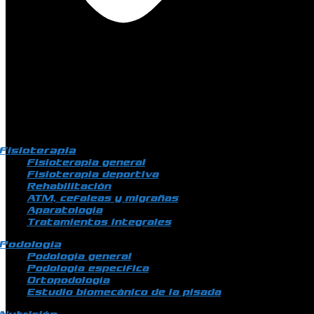
Fisioterapia
Fisioterapia general
Fisioterapia deportiva
Rehabilitación
ATM, cefaleas y migrañas
Aparatología
Tratamientos integrales
Podología
Podología general
Podología específica
Ortopodología
Estudio biomecánico de la pisada