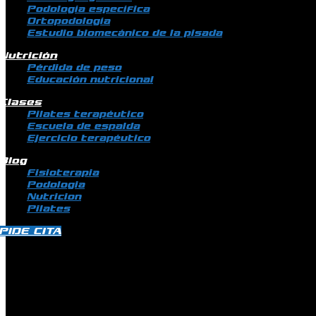
Podología específica
Ortopodología
Estudio biomecánico de la pisada
Nutrición
Pérdida de peso
Educación nutricional
Clases
Pilates terapéutico
Escuela de espalda
Ejercicio terapéutico
Blog
Fisioterapia
Podologia
Nutricion
Pilates
PIDE CITA