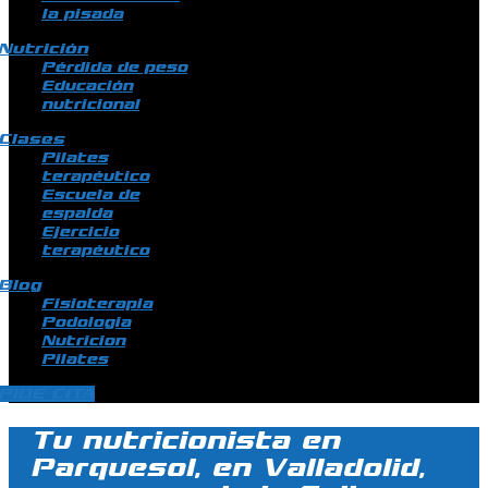
la pisada
Nutrición
Pérdida de peso
Educación
nutricional
Clases
Pilates
terapéutico
Escuela de
espalda
Ejercicio
terapéutico
Blog
Fisioterapia
Podologia
Nutricion
Pilates
PIDE CITA
Tu nutricionista en
Parquesol, en Valladolid,