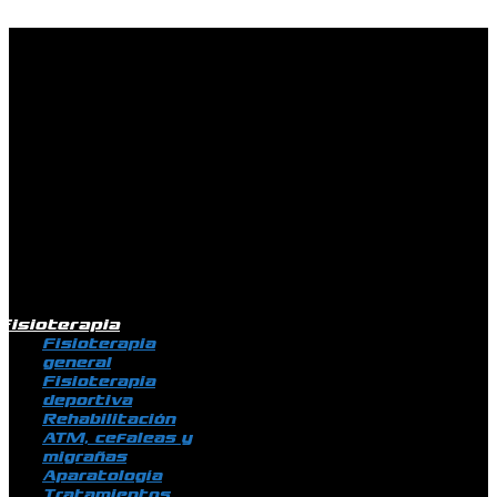
Ir al contenido
Fisioterapia
Fisioterapia
general
Fisioterapia
deportiva
Rehabilitación
ATM, cefaleas y
migrañas
Aparatología
Tratamientos