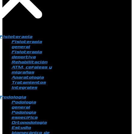
Fisioterapia
Fisioterapia
general
Fisioterapia
deportiva
Rehabilitación
ATM, cefaleas y
migrañas
Aparatología
Tratamientos
integrales
Podología
Podología
general
Podología
específica
Ortopodología
Estudio
biomecánico de