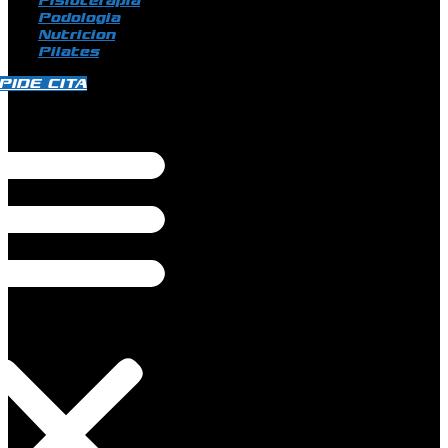
Fisioterapia
Podologia
Nutricion
Pilates
PIDE CITA