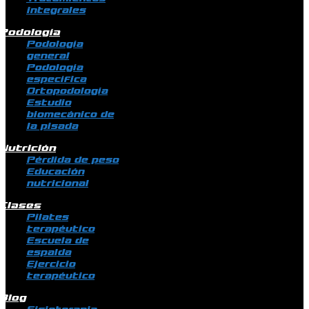
integrales
Podología
Podología
general
Podología
específica
Ortopodología
Estudio
biomecánico de
la pisada
Nutrición
Pérdida de peso
Educación
nutricional
Clases
Pilates
terapéutico
Escuela de
espalda
Ejercicio
terapéutico
Blog