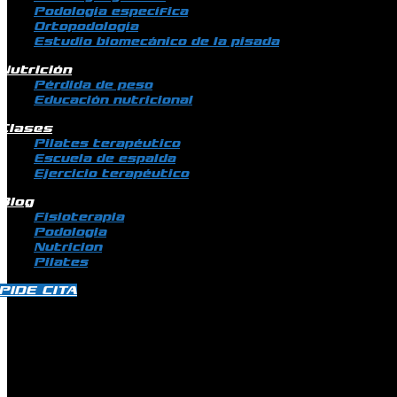
Podología específica
Ortopodología
Estudio biomecánico de la pisada
Nutrición
Pérdida de peso
Educación nutricional
Clases
Pilates terapéutico
Escuela de espalda
Ejercicio terapéutico
Blog
Fisioterapia
Podologia
Nutricion
Pilates
PIDE CITA