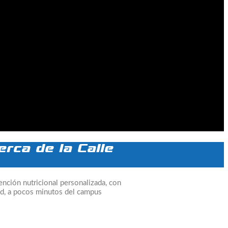
erca de la Calle
tención nutricional personalizada, con
lid, a pocos minutos del campus