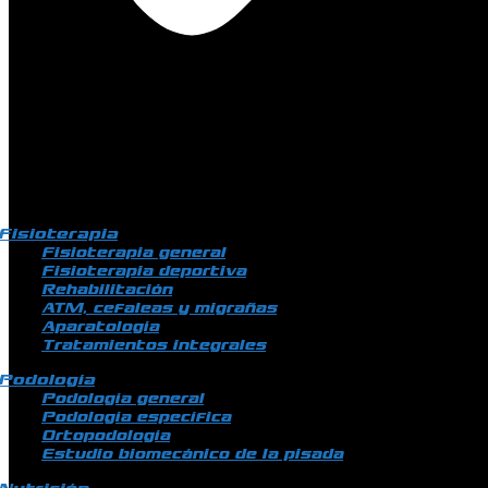
Fisioterapia
Fisioterapia general
Fisioterapia deportiva
Rehabilitación
ATM, cefaleas y migrañas
Aparatología
Tratamientos integrales
Podología
Podología general
Podología específica
Ortopodología
Estudio biomecánico de la pisada