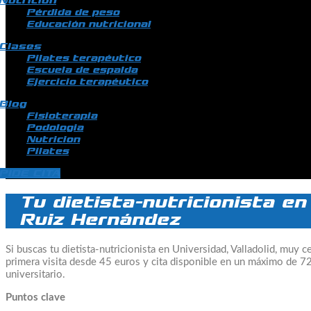
Nutrición
Pérdida de peso
Educación nutricional
Clases
Pilates terapéutico
Escuela de espalda
Ejercicio terapéutico
Blog
Fisioterapia
Podologia
Nutricion
Pilates
PIDE CITA
Tu dietista-nutricionista en
Ruiz Hernández
Si buscas tu dietista-nutricionista en Universidad, Valladolid, muy c
primera visita desde 45 euros y cita disponible en un máximo de 72
universitario.
Puntos clave