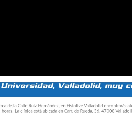
 Universidad, Valladolid, muy c
erca de la Calle Ruiz Hernández, en Fisiolive Valladolid encontrarás a
 horas. La clínica está ubicada en Carr. de Rueda, 36, 47008 Vallado