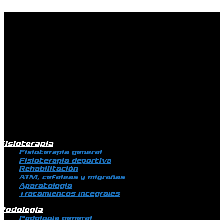
Ir al contenido
Fisioterapia
Fisioterapia general
Fisioterapia deportiva
Rehabilitación
ATM, cefaleas y migrañas
Aparatología
Tratamientos integrales
Podología
Podología general