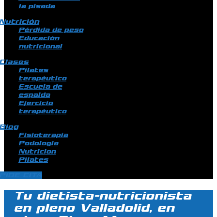
la pisada
Nutrición
Pérdida de peso
Educación
nutricional
Clases
Pilates
terapéutico
Escuela de
espalda
Ejercicio
terapéutico
Blog
Fisioterapia
Podologia
Nutricion
Pilates
PIDE CITA
Tu dietista-nutricionista
en pleno Valladolid, en