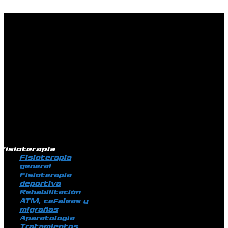
Ir al contenido
Fisioterapia
Fisioterapia
general
Fisioterapia
deportiva
Rehabilitación
ATM, cefaleas y
migrañas
Aparatología
Tratamientos