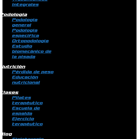
integrales
Podología
Podología
general
Podología
específica
Ortopodología
Estudio
biomecánico de
la pisada
Nutrición
Pérdida de peso
Educación
nutricional
Clases
Pilates
terapéutico
Escuela de
espalda
Ejercicio
terapéutico
Blog