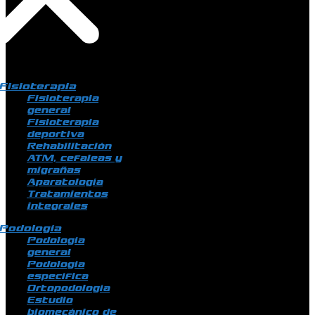
Fisioterapia
Fisioterapia
general
Fisioterapia
deportiva
Rehabilitación
ATM, cefaleas y
migrañas
Aparatología
Tratamientos
integrales
Podología
Podología
general
Podología
específica
Ortopodología
Estudio
biomecánico de