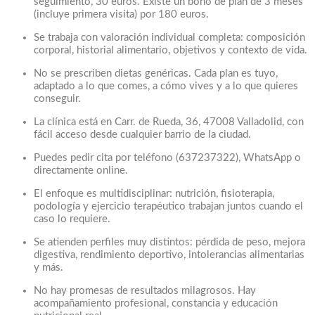
seguimiento, 30 euros. Existe un bono de plan de 3 meses
(incluye primera visita) por 180 euros.
Se trabaja con valoración individual completa: composición
corporal, historial alimentario, objetivos y contexto de vida.
No se prescriben dietas genéricas. Cada plan es tuyo,
adaptado a lo que comes, a cómo vives y a lo que quieres
conseguir.
La clínica está en Carr. de Rueda, 36, 47008 Valladolid, con
fácil acceso desde cualquier barrio de la ciudad.
Puedes pedir cita por teléfono (637237322), WhatsApp o
directamente online.
El enfoque es multidisciplinar: nutrición, fisioterapia,
podología y ejercicio terapéutico trabajan juntos cuando el
caso lo requiere.
Se atienden perfiles muy distintos: pérdida de peso, mejora
digestiva, rendimiento deportivo, intolerancias alimentarias
y más.
No hay promesas de resultados milagrosos. Hay
acompañamiento profesional, constancia y educación