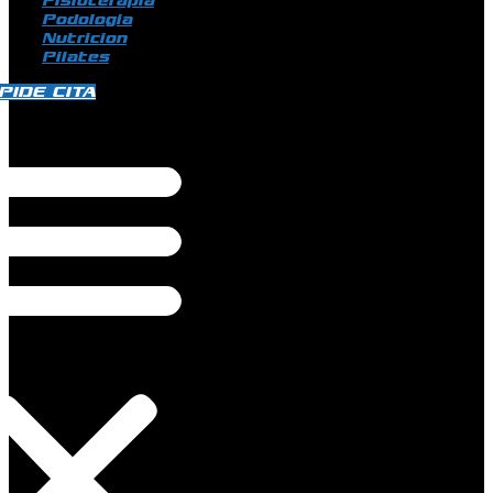
Fisioterapia
Podologia
Nutricion
Pilates
PIDE CITA