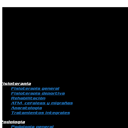
Ir al contenido
Fisioterapia
Fisioterapia general
Fisioterapia deportiva
Rehabilitación
ATM, cefaleas y migrañas
Aparatología
Tratamientos integrales
Podología
Podología general