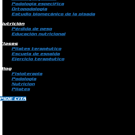
Podología específica
Ortopodología
Estudio biomecánico de la pisada
Nutrición
Pérdida de peso
Educación nutricional
Clases
Pilates terapéutico
Escuela de espalda
Ejercicio terapéutico
Blog
Fisioterapia
Podologia
Nutricion
Pilates
PIDE CITA