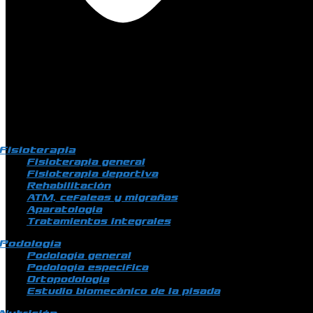
Fisioterapia
Fisioterapia general
Fisioterapia deportiva
Rehabilitación
ATM, cefaleas y migrañas
Aparatología
Tratamientos integrales
Podología
Podología general
Podología específica
Ortopodología
Estudio biomecánico de la pisada