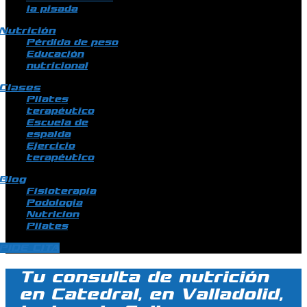
la pisada
Nutrición
Pérdida de peso
Educación
nutricional
Clases
Pilates
terapéutico
Escuela de
espalda
Ejercicio
terapéutico
Blog
Fisioterapia
Podologia
Nutricion
Pilates
PIDE CITA
Tu consulta de nutrición
en Catedral, en Valladolid,