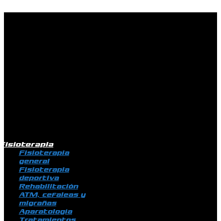
Ir al contenido
Fisioterapia
Fisioterapia
general
Fisioterapia
deportiva
Rehabilitación
ATM, cefaleas y
migrañas
Aparatología
Tratamientos