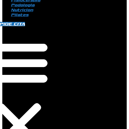
Fisioterapia
Podologia
Nutricion
Pilates
PIDE CITA