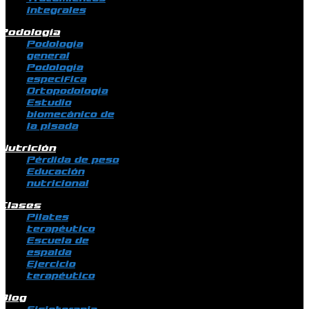
integrales
Podología
Podología
general
Podología
específica
Ortopodología
Estudio
biomecánico de
la pisada
Nutrición
Pérdida de peso
Educación
nutricional
Clases
Pilates
terapéutico
Escuela de
espalda
Ejercicio
terapéutico
Blog