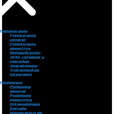
Fisioterapia
Fisioterapia
general
Fisioterapia
deportiva
Rehabilitación
ATM, cefaleas y
migrañas
Aparatología
Tratamientos
integrales
Podología
Podología
general
Podología
específica
Ortopodología
Estudio
biomecánico de