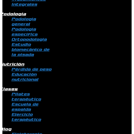
integrales
Podología
Podología
general
Podología
específica
Ortopodología
Estudio
biomecánico de
la pisada
Nutrición
Pérdida de peso
Educación
nutricional
Clases
Pilates
terapéutico
Escuela de
espalda
Ejercicio
terapéutico
Blog