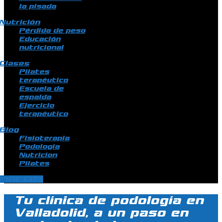
la pisada
Nutrición
Pérdida de peso
Educación
nutricional
Clases
Pilates
terapéutico
Escuela de
espalda
Ejercicio
terapéutico
Blog
Fisioterapia
Podologia
Nutricion
Pilates
PIDE CITA
Tu clínica de podología en
Valladolid, a un paso en