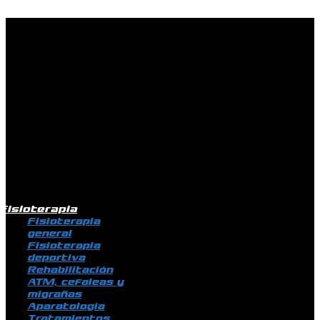
Ir al contenido
Fisioterapia
Fisioterapia
general
Fisioterapia
deportiva
Rehabilitación
ATM, cefaleas y
migrañas
Aparatología
Tratamientos