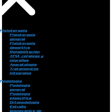
Fisioterapia
Fisioterapia
general
Fisioterapia
deportiva
Rehabilitación
ATM, cefaleas y
migrañas
Aparatología
Tratamientos
integrales
Podología
Podología
general
Podología
específica
Ortopodología
Estudio
biomecánico de