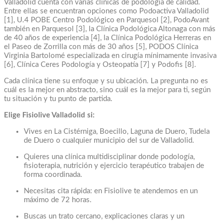
Valladolid cuenta con varias clínicas de podología de calidad.
Entre ellas se encuentran opciones como Podoactiva Valladolid
[1], U.4 POBE Centro Podológico en Parquesol [2], PodoAvant
también en Parquesol [3], la Clínica Podológica Altonaga con más
de 40 años de experiencia [4], la Clínica Podológica Herreras en
el Paseo de Zorrilla con más de 30 años [5], PODOS Clínica
Virginia Bartolomé especializada en cirugía mínimamente invasiva
[6], Clínica Ceres Podología y Osteopatía [7] y Podofis [8].
Cada clínica tiene su enfoque y su ubicación. La pregunta no es
cuál es la mejor en abstracto, sino cuál es la mejor para ti, según
tu situación y tu punto de partida.
Elige Fisiolive Valladolid si:
Vives en La Cistérniga, Boecillo, Laguna de Duero, Tudela
de Duero o cualquier municipio del sur de Valladolid.
Quieres una clínica multidisciplinar donde podología,
fisioterapia, nutrición y ejercicio terapéutico trabajen de
forma coordinada.
Necesitas cita rápida: en Fisiolive te atendemos en un
máximo de 72 horas.
Buscas un trato cercano, explicaciones claras y un