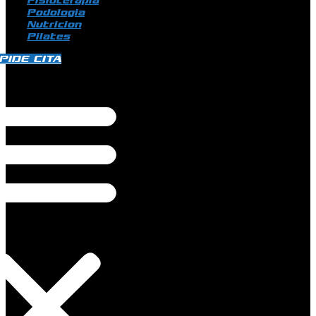
Fisioterapia
Podologia
Nutricion
Pilates
PIDE CITA