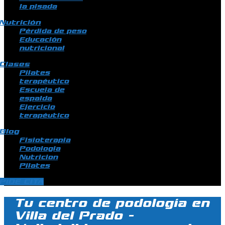
la pisada
Nutrición
Pérdida de peso
Educación
nutricional
Clases
Pilates
terapéutico
Escuela de
espalda
Ejercicio
terapéutico
Blog
Fisioterapia
Podologia
Nutricion
Pilates
PIDE CITA
Tu centro de podología en
Villa del Prado -