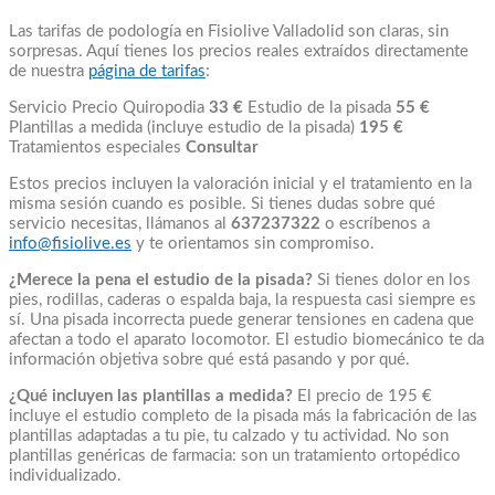
Las tarifas de podología en Fisiolive Valladolid son claras, sin
sorpresas. Aquí tienes los precios reales extraídos directamente
de nuestra
página de tarifas
:
Servicio Precio Quiropodia
33 €
Estudio de la pisada
55 €
Plantillas a medida (incluye estudio de la pisada)
195 €
Tratamientos especiales
Consultar
Estos precios incluyen la valoración inicial y el tratamiento en la
misma sesión cuando es posible. Si tienes dudas sobre qué
servicio necesitas, llámanos al
637237322
o escríbenos a
info@fisiolive.es
y te orientamos sin compromiso.
¿Merece la pena el estudio de la pisada?
Si tienes dolor en los
pies, rodillas, caderas o espalda baja, la respuesta casi siempre es
sí. Una pisada incorrecta puede generar tensiones en cadena que
afectan a todo el aparato locomotor. El estudio biomecánico te da
información objetiva sobre qué está pasando y por qué.
¿Qué incluyen las plantillas a medida?
El precio de 195 €
incluye el estudio completo de la pisada más la fabricación de las
plantillas adaptadas a tu pie, tu calzado y tu actividad. No son
plantillas genéricas de farmacia: son un tratamiento ortopédico
individualizado.