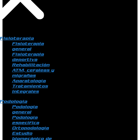
Fisioterapia
Fisioterapia
general
Fisioterapia
deportiva
Rehabilitación
ATM, cefaleas y
migrañas
Aparatología
Tratamientos
integrales
Podología
Podología
general
Podología
específica
Ortopodología
Estudio
biomecánico de