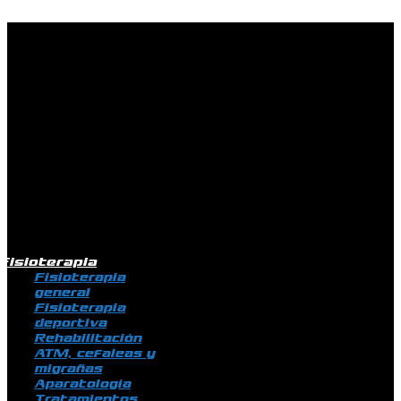
Ir al contenido
Fisioterapia
Fisioterapia
general
Fisioterapia
deportiva
Rehabilitación
ATM, cefaleas y
migrañas
Aparatología
Tratamientos