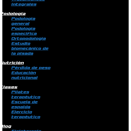
integrales
Podología
Podología
general
Podología
específica
Ortopodología
Estudio
biomecánico de
la pisada
Nutrición
Pérdida de peso
Educación
nutricional
Clases
Pilates
terapéutico
Escuela de
espalda
Ejercicio
terapéutico
Blog