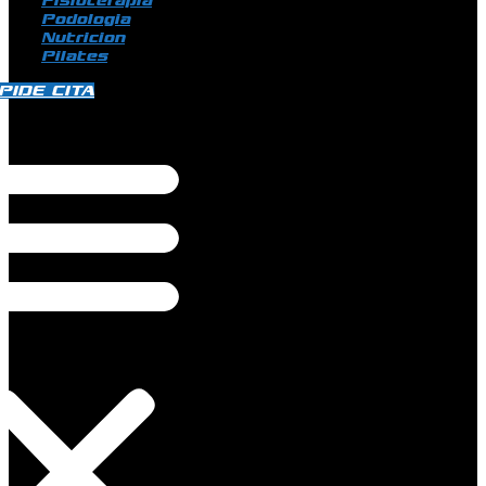
Fisioterapia
Podologia
Nutricion
Pilates
PIDE CITA