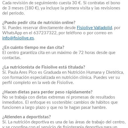
Cada revisión de seguimiento cuesta 30 €. Si contratas el bono
de 3 meses (180 €), ya incluye la primera visita y las revisiones
del período.
¿Puedo pedir cita de nutrición online?
Sí. Puedes reservar directamente desde
Fisiolive Valladolid
, por
WhatsApp en el 637237322, por teléfono o por correo en
info@fisiolive.es
.
¿En cuánto tiempo me dan cita?
El centro garantiza cita en un máximo de 72 horas desde que
contactas.
¿La nutricionista de Fisiolive está titulada?
Sí. Paula Ares Pico es Graduada en Nutrición Humana y Dietética,
con formación especializada en nutrición clínica. Puedes ver su
perfil completo en la web de Fisiolive.
¿Hacen dietas para perder peso rápidamente?
No se trabaja con dietas extremas ni promesas de resultados
inmediatos. El enfoque es sostenible: cambios de hábitos que
funcionen a largo plazo y que no te hagan pasar hambre.
¿Atienden a deportistas?
Sí. La nutrición deportiva es una de las áreas de trabajo del centro,
y se coordina con el servicio de fisioterapia deportiva para un