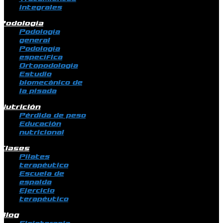
integrales
Podología
Podología
general
Podología
específica
Ortopodología
Estudio
biomecánico de
la pisada
Nutrición
Pérdida de peso
Educación
nutricional
Clases
Pilates
terapéutico
Escuela de
espalda
Ejercicio
terapéutico
Blog