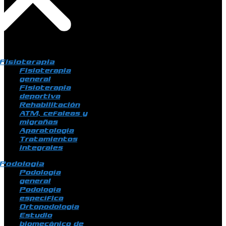
Fisioterapia
Fisioterapia
general
Fisioterapia
deportiva
Rehabilitación
ATM, cefaleas y
migrañas
Aparatología
Tratamientos
integrales
Podología
Podología
general
Podología
específica
Ortopodología
Estudio
biomecánico de