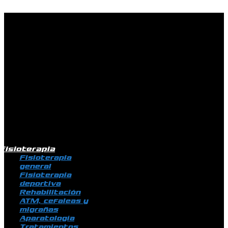
Ir al contenido
Fisioterapia
Fisioterapia
general
Fisioterapia
deportiva
Rehabilitación
ATM, cefaleas y
migrañas
Aparatología
Tratamientos