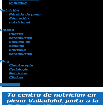
la pisada
Nutrición
Pérdida de peso
Educación
nutricional
Clases
Pilates
terapéutico
Escuela de
espalda
Ejercicio
terapéutico
Blog
Fisioterapia
Podologia
Nutricion
Pilates
PIDE CITA
Tu centro de nutrición en
pleno Valladolid, junto a la