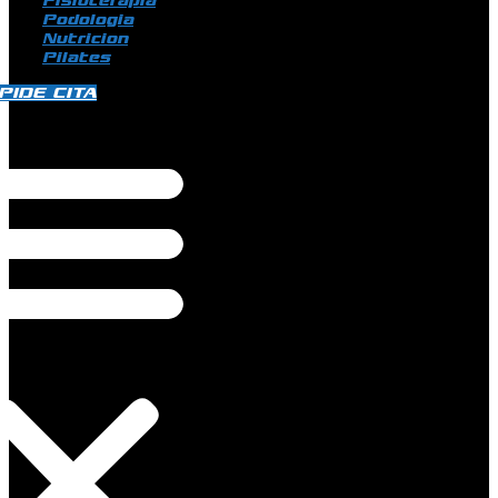
Fisioterapia
Podologia
Nutricion
Pilates
PIDE CITA