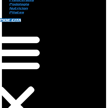
Fisioterapia
Podologia
Nutricion
Pilates
PIDE CITA