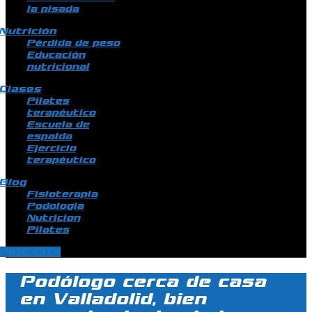
la pisada
Nutrición
Pérdida de peso
Educación
nutricional
Clases
Pilates
terapéutico
Escuela de
espalda
Ejercicio
terapéutico
Blog
Fisioterapia
Podologia
Nutricion
Pilates
PIDE CITA
Podólogo cerca de casa
en Valladolid, bien