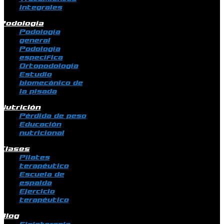
integrales
Podología
Podología
general
Podología
específica
Ortopodología
Estudio
biomecánico de
la pisada
Nutrición
Pérdida de peso
Educación
nutricional
Clases
Pilates
terapéutico
Escuela de
espalda
Ejercicio
terapéutico
Blog