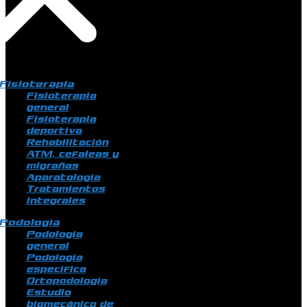
Fisioterapia
Fisioterapia
general
Fisioterapia
deportiva
Rehabilitación
ATM, cefaleas y
migrañas
Aparatología
Tratamientos
integrales
Podología
Podología
general
Podología
específica
Ortopodología
Estudio
biomecánico de