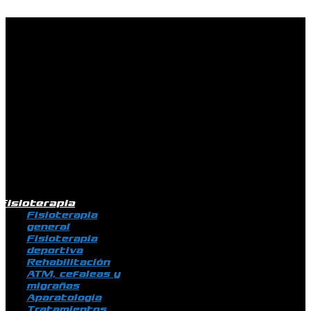
Ir al contenido
Fisioterapia
Fisioterapia
general
Fisioterapia
deportiva
Rehabilitación
ATM, cefaleas y
migrañas
Aparatología
Tratamientos