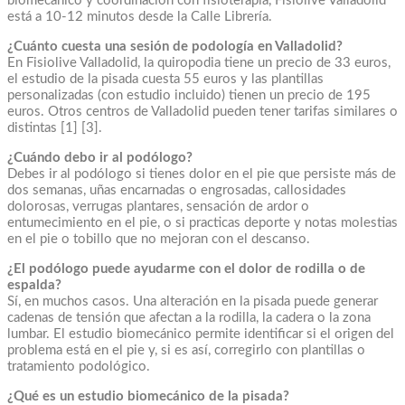
biomecánico y coordinación con fisioterapia, Fisiolive Valladolid
está a 10-12 minutos desde la Calle Librería.
¿Cuánto cuesta una sesión de podología en Valladolid?
En Fisiolive Valladolid, la quiropodia tiene un precio de 33 euros,
el estudio de la pisada cuesta 55 euros y las plantillas
personalizadas (con estudio incluido) tienen un precio de 195
euros. Otros centros de Valladolid pueden tener tarifas similares o
distintas [1] [3].
¿Cuándo debo ir al podólogo?
Debes ir al podólogo si tienes dolor en el pie que persiste más de
dos semanas, uñas encarnadas o engrosadas, callosidades
dolorosas, verrugas plantares, sensación de ardor o
entumecimiento en el pie, o si practicas deporte y notas molestias
en el pie o tobillo que no mejoran con el descanso.
¿El podólogo puede ayudarme con el dolor de rodilla o de
espalda?
Sí, en muchos casos. Una alteración en la pisada puede generar
cadenas de tensión que afectan a la rodilla, la cadera o la zona
lumbar. El estudio biomecánico permite identificar si el origen del
problema está en el pie y, si es así, corregirlo con plantillas o
tratamiento podológico.
¿Qué es un estudio biomecánico de la pisada?