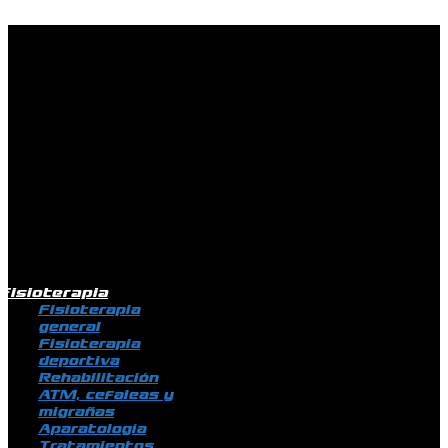
Ir al contenido
Fisioterapia
Fisioterapia
general
Fisioterapia
deportiva
Rehabilitación
ATM, cefaleas y
migrañas
Aparatología
Tratamientos