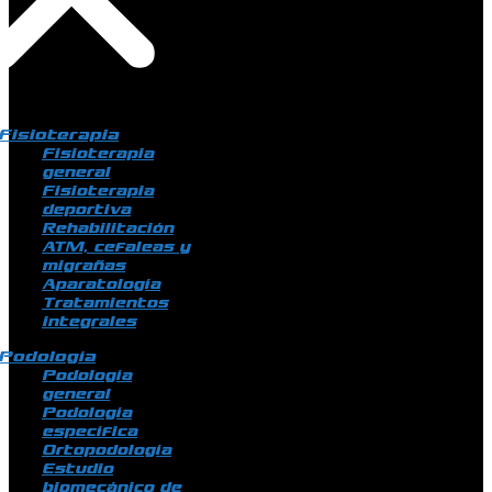
Fisioterapia
Fisioterapia
general
Fisioterapia
deportiva
Rehabilitación
ATM, cefaleas y
migrañas
Aparatología
Tratamientos
integrales
Podología
Podología
general
Podología
específica
Ortopodología
Estudio
biomecánico de