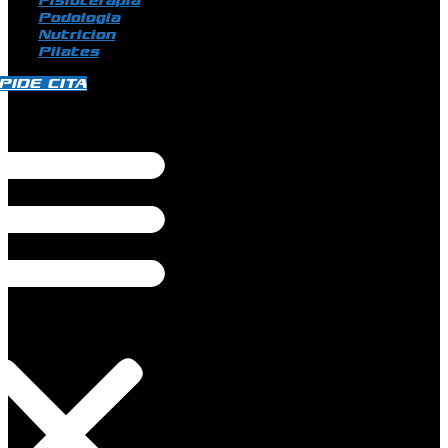
Fisioterapia
Podologia
Nutricion
Pilates
PIDE CITA