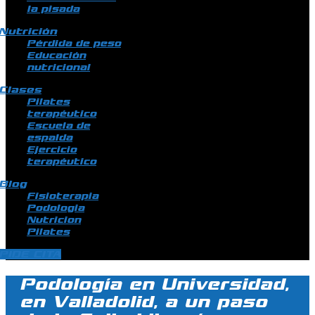
la pisada
Nutrición
Pérdida de peso
Educación
nutricional
Clases
Pilates
terapéutico
Escuela de
espalda
Ejercicio
terapéutico
Blog
Fisioterapia
Podologia
Nutricion
Pilates
PIDE CITA
Podología en Universidad,
en Valladolid, a un paso