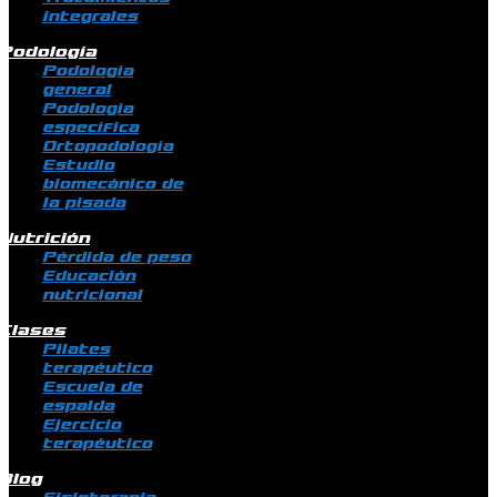
integrales
Podología
Podología
general
Podología
específica
Ortopodología
Estudio
biomecánico de
la pisada
Nutrición
Pérdida de peso
Educación
nutricional
Clases
Pilates
terapéutico
Escuela de
espalda
Ejercicio
terapéutico
Blog