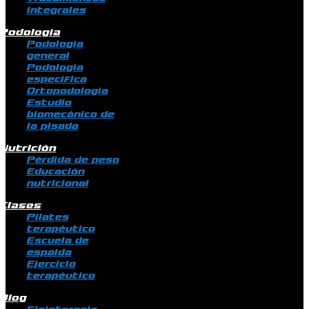
integrales
Podología
Podología
general
Podología
específica
Ortopodología
Estudio
biomecánico de
la pisada
Nutrición
Pérdida de peso
Educación
nutricional
Clases
Pilates
terapéutico
Escuela de
espalda
Ejercicio
terapéutico
Blog