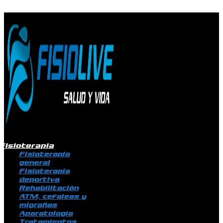
Ir al contenido
Fisioterapia
Fisioterapia
general
Fisioterapia
deportiva
Rehabilitación
ATM, cefaleas y
migrañas
Aparatología
Tratamientos