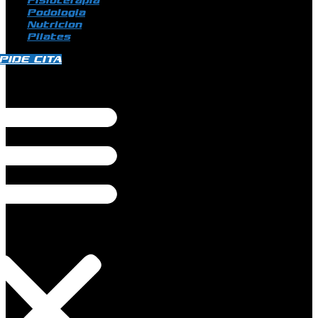
Fisioterapia
Podologia
Nutricion
Pilates
PIDE CITA