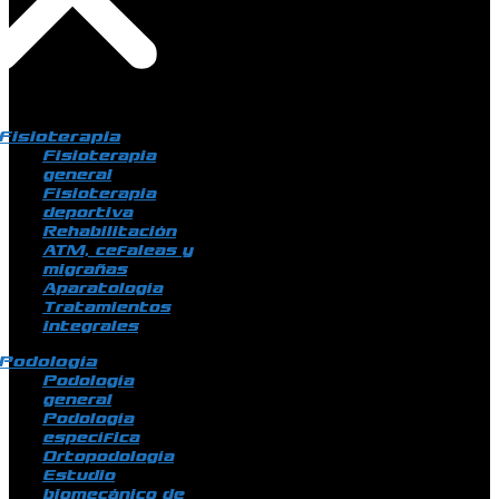
Fisioterapia
Fisioterapia
general
Fisioterapia
deportiva
Rehabilitación
ATM, cefaleas y
migrañas
Aparatología
Tratamientos
integrales
Podología
Podología
general
Podología
específica
Ortopodología
Estudio
biomecánico de