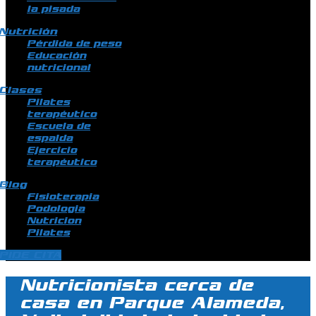
la pisada
Nutrición
Pérdida de peso
Educación
nutricional
Clases
Pilates
terapéutico
Escuela de
espalda
Ejercicio
terapéutico
Blog
Fisioterapia
Podologia
Nutricion
Pilates
PIDE CITA
Nutricionista cerca de
casa en Parque Alameda,