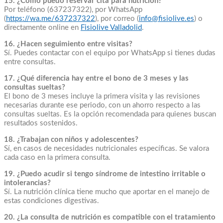
15. ¿Cómo puedo reservar cita para nutrición?
Por teléfono (637237322), por WhatsApp
(
https://wa.me/637237322
), por correo (
info@fisiolive.es
) o
directamente online en
Fisiolive Valladolid
.
16. ¿Hacen seguimiento entre visitas?
Sí. Puedes contactar con el equipo por WhatsApp si tienes dudas
entre consultas.
17. ¿Qué diferencia hay entre el bono de 3 meses y las
consultas sueltas?
El bono de 3 meses incluye la primera visita y las revisiones
necesarias durante ese periodo, con un ahorro respecto a las
consultas sueltas. Es la opción recomendada para quienes buscan
resultados sostenidos.
18. ¿Trabajan con niños y adolescentes?
Sí, en casos de necesidades nutricionales específicas. Se valora
cada caso en la primera consulta.
19. ¿Puedo acudir si tengo síndrome de intestino irritable o
intolerancias?
Sí. La nutrición clínica tiene mucho que aportar en el manejo de
estas condiciones digestivas.
20. ¿La consulta de nutrición es compatible con el tratamiento