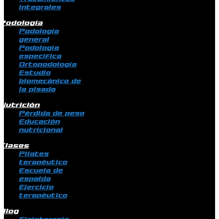
integrales
Podología
Podología
general
Podología
específica
Ortopodología
Estudio
biomecánico de
la pisada
Nutrición
Pérdida de peso
Educación
nutricional
Clases
Pilates
terapéutico
Escuela de
espalda
Ejercicio
terapéutico
Blog