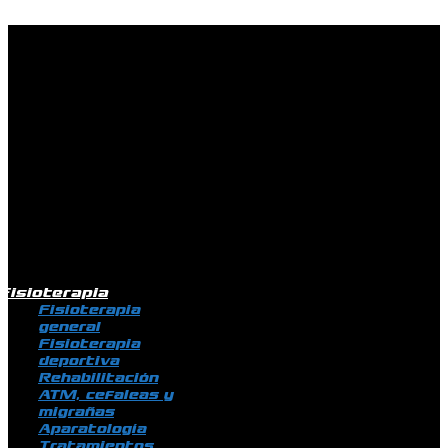
Ir al contenido
Fisioterapia
Fisioterapia
general
Fisioterapia
deportiva
Rehabilitación
ATM, cefaleas y
migrañas
Aparatología
Tratamientos