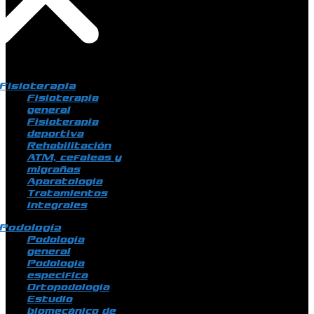
Fisioterapia
Fisioterapia
general
Fisioterapia
deportiva
Rehabilitación
ATM, cefaleas y
migrañas
Aparatología
Tratamientos
integrales
Podología
Podología
general
Podología
específica
Ortopodología
Estudio
biomecánico de