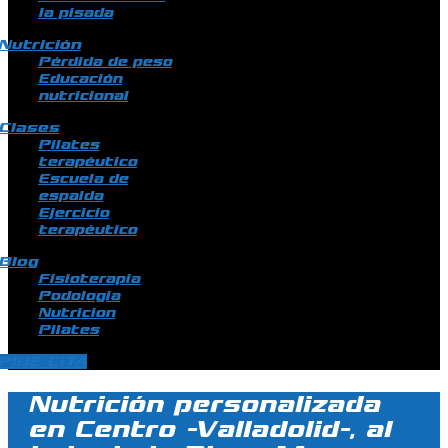
la pisada
Nutrición
Pérdida de peso
Educación
nutricional
Clases
Pilates
terapéutico
Escuela de
espalda
Ejercicio
terapéutico
Blog
Fisioterapia
Podologia
Nutricion
Pilates
PIDE CITA
Nutrición personalizada
en Centro -Valladolid-, al