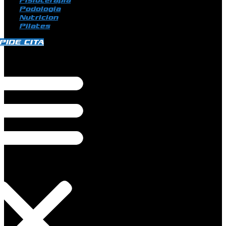
Fisioterapia
Podologia
Nutricion
Pilates
PIDE CITA