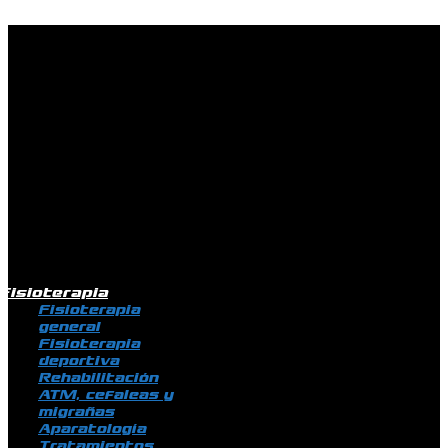
Ir al contenido
Fisioterapia
Fisioterapia
general
Fisioterapia
deportiva
Rehabilitación
ATM, cefaleas y
migrañas
Aparatología
Tratamientos