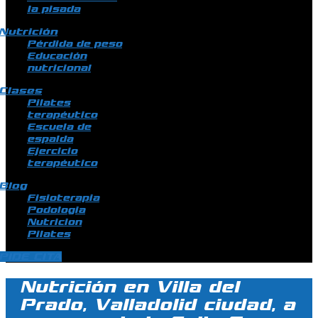
la pisada
Nutrición
Pérdida de peso
Educación
nutricional
Clases
Pilates
terapéutico
Escuela de
espalda
Ejercicio
terapéutico
Blog
Fisioterapia
Podologia
Nutricion
Pilates
PIDE CITA
Nutrición en Villa del
Prado, Valladolid ciudad, a