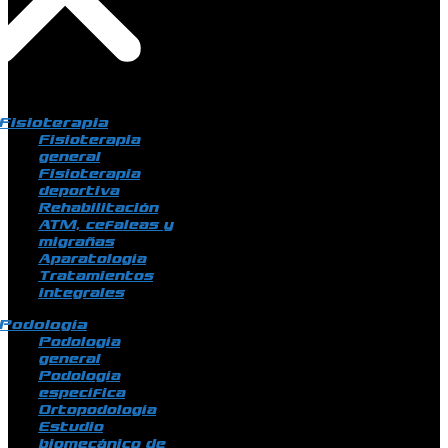
Fisioterapia
Fisioterapia
general
Fisioterapia
deportiva
Rehabilitación
ATM, cefaleas y
migrañas
Aparatología
Tratamientos
integrales
Podología
Podología
general
Podología
específica
Ortopodología
Estudio
biomecánico de