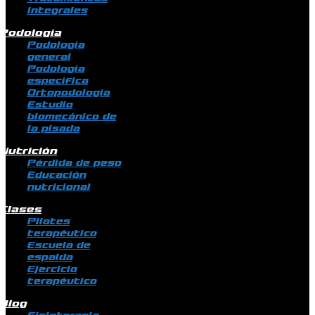
integrales
Podología
Podología
general
Podología
específica
Ortopodología
Estudio
biomecánico de
la pisada
Nutrición
Pérdida de peso
Educación
nutricional
Clases
Pilates
terapéutico
Escuela de
espalda
Ejercicio
terapéutico
Blog