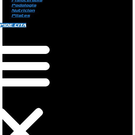
Fisioterapia
Podologia
Nutricion
Pilates
PIDE CITA