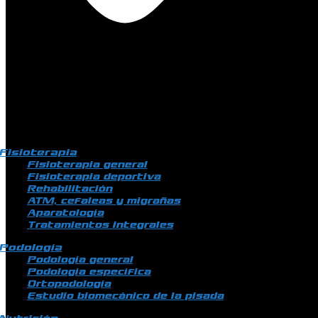
Fisioterapia
Fisioterapia general
Fisioterapia deportiva
Rehabilitación
ATM, cefaleas y migrañas
Aparatología
Tratamientos integrales
Podología
Podología general
Podología específica
Ortopodología
Estudio biomecánico de la pisada