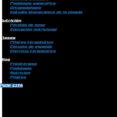
Podología específica
Ortopodología
Estudio biomecánico de la pisada
Nutrición
Pérdida de peso
Educación nutricional
Clases
Pilates terapéutico
Escuela de espalda
Ejercicio terapéutico
Blog
Fisioterapia
Podologia
Nutricion
Pilates
PIDE CITA