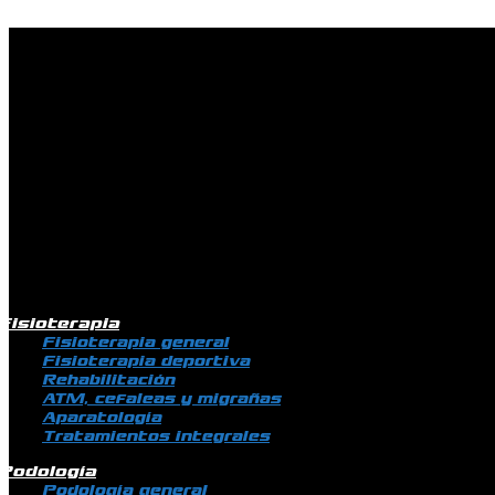
Ir al contenido
Fisioterapia
Fisioterapia general
Fisioterapia deportiva
Rehabilitación
ATM, cefaleas y migrañas
Aparatología
Tratamientos integrales
Podología
Podología general