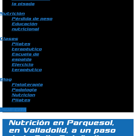
la pisada
Nutrición
Pérdida de peso
Educación
nutricional
Clases
Pilates
terapéutico
Escuela de
espalda
Ejercicio
terapéutico
Blog
Fisioterapia
Podologia
Nutricion
Pilates
PIDE CITA
Nutrición en Parquesol,
en Valladolid, a un paso