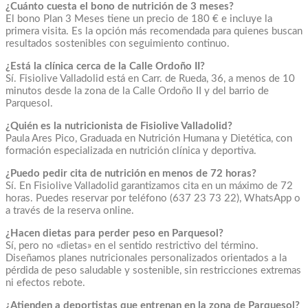
¿Cuánto cuesta el bono de nutrición de 3 meses?
El bono Plan 3 Meses tiene un precio de 180 € e incluye la
primera visita. Es la opción más recomendada para quienes buscan
resultados sostenibles con seguimiento continuo.
¿Está la clínica cerca de la Calle Ordoño II?
Sí. Fisiolive Valladolid está en Carr. de Rueda, 36, a menos de 10
minutos desde la zona de la Calle Ordoño II y del barrio de
Parquesol.
¿Quién es la nutricionista de Fisiolive Valladolid?
Paula Ares Pico, Graduada en Nutrición Humana y Dietética, con
formación especializada en nutrición clínica y deportiva.
¿Puedo pedir cita de nutrición en menos de 72 horas?
Sí. En Fisiolive Valladolid garantizamos cita en un máximo de 72
horas. Puedes reservar por teléfono (637 23 73 22), WhatsApp o
a través de la reserva online.
¿Hacen dietas para perder peso en Parquesol?
Sí, pero no «dietas» en el sentido restrictivo del término.
Diseñamos planes nutricionales personalizados orientados a la
pérdida de peso saludable y sostenible, sin restricciones extremas
ni efectos rebote.
¿Atienden a deportistas que entrenan en la zona de Parquesol?