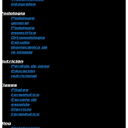
integrales
Podología
Podología
general
Podología
específica
Ortopodología
Estudio
biomecánico de
la pisada
Nutrición
Pérdida de peso
Educación
nutricional
Clases
Pilates
terapéutico
Escuela de
espalda
Ejercicio
terapéutico
Blog