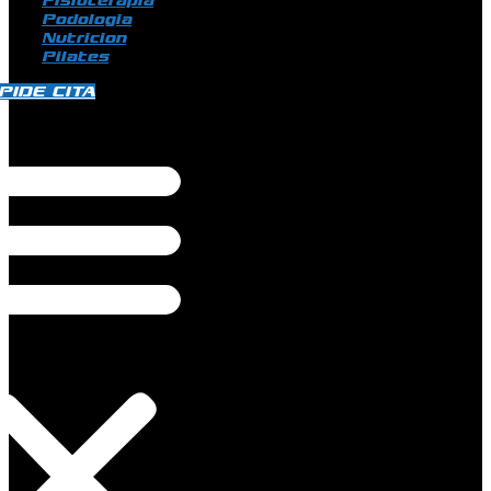
Fisioterapia
Podologia
Nutricion
Pilates
PIDE CITA