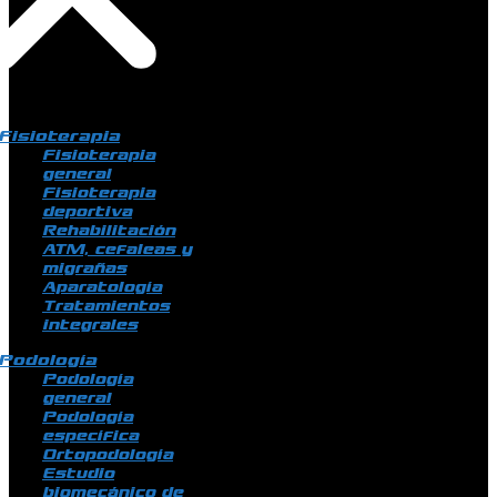
Fisioterapia
Fisioterapia
general
Fisioterapia
deportiva
Rehabilitación
ATM, cefaleas y
migrañas
Aparatología
Tratamientos
integrales
Podología
Podología
general
Podología
específica
Ortopodología
Estudio
biomecánico de