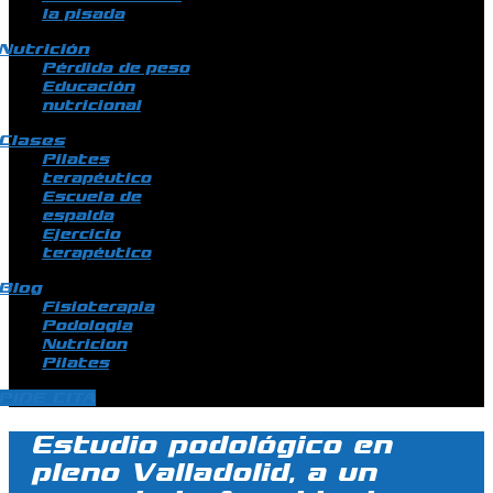
la pisada
Nutrición
Pérdida de peso
Educación
nutricional
Clases
Pilates
terapéutico
Escuela de
espalda
Ejercicio
terapéutico
Blog
Fisioterapia
Podologia
Nutricion
Pilates
PIDE CITA
Estudio podológico en
pleno Valladolid, a un