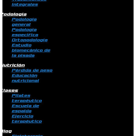
integrales
Podología
Podología
general
Podología
específica
Ortopodología
Estudio
biomecánico de
la pisada
Nutrición
Pérdida de peso
Educación
nutricional
Clases
Pilates
terapéutico
Escuela de
espalda
Ejercicio
terapéutico
Blog