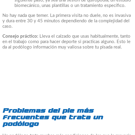
siguiente paso, ya sea una sesión de quiropodia, un estudio
biomecánico, unas plantillas o un tratamiento específico.
No hay nada que temer. La primera visita no duele, no es invasiva
y dura entre 30 y 45 minutos dependiendo de la complejidad del
caso.
Consejo práctico:
Lleva el calzado que usas habitualmente, tanto
en el trabajo como para hacer deporte si practicas alguno. Esto le
da al podólogo información muy valiosa sobre tu pisada real.
Problemas del pie más
frecuentes que trata un
podólogo