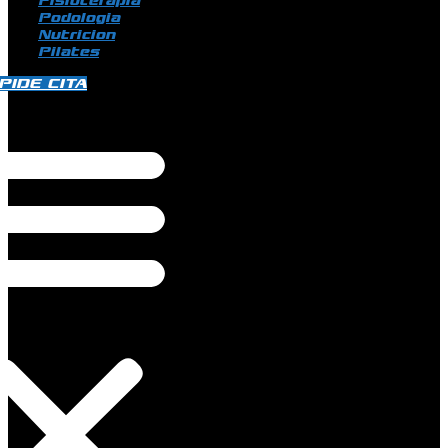
Fisioterapia
Podologia
Nutricion
Pilates
PIDE CITA