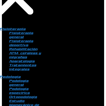
Fisioterapia
Fisioterapia
general
Fisioterapia
deportiva
Rehabilitación
ATM, cefaleas y
migrañas
Aparatología
Tratamientos
integrales
Podología
Podología
general
Podología
específica
Ortopodología
Estudio
biomecánico de