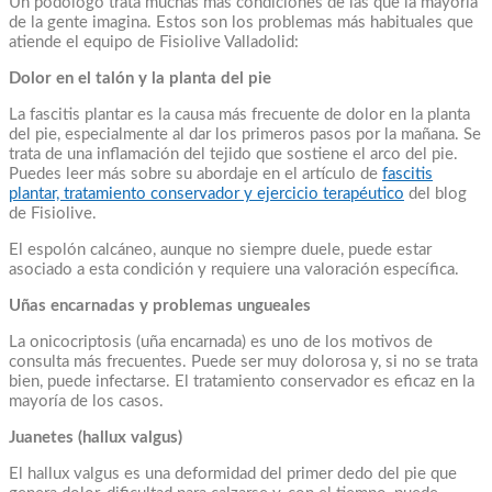
Un podólogo trata muchas más condiciones de las que la mayoría
de la gente imagina. Estos son los problemas más habituales que
atiende el equipo de Fisiolive Valladolid:
Dolor en el talón y la planta del pie
La fascitis plantar es la causa más frecuente de dolor en la planta
del pie, especialmente al dar los primeros pasos por la mañana. Se
trata de una inflamación del tejido que sostiene el arco del pie.
Puedes leer más sobre su abordaje en el artículo de
fascitis
plantar, tratamiento conservador y ejercicio terapéutico
del blog
de Fisiolive.
El espolón calcáneo, aunque no siempre duele, puede estar
asociado a esta condición y requiere una valoración específica.
Uñas encarnadas y problemas ungueales
La onicocriptosis (uña encarnada) es uno de los motivos de
consulta más frecuentes. Puede ser muy dolorosa y, si no se trata
bien, puede infectarse. El tratamiento conservador es eficaz en la
mayoría de los casos.
Juanetes (hallux valgus)
El hallux valgus es una deformidad del primer dedo del pie que