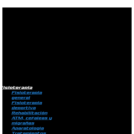
Ir al contenido
Fisioterapia
Fisioterapia
general
Fisioterapia
deportiva
Rehabilitación
ATM, cefaleas y
migrañas
Aparatología
Tratamientos