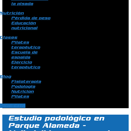
la pisada
Nutrición
Pérdida de peso
Educación
nutricional
Clases
Pilates
terapéutico
Escuela de
espalda
Ejercicio
terapéutico
Blog
Fisioterapia
Podologia
Nutricion
Pilates
PIDE CITA
Estudio podológico en
Parque Alameda -