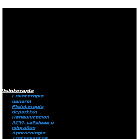
Ir al contenido
Fisioterapia
Fisioterapia
general
Fisioterapia
deportiva
Rehabilitación
ATM, cefaleas y
migrañas
Aparatología
Tratamientos