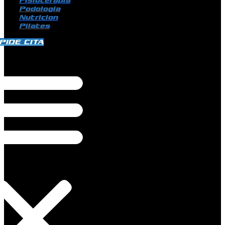
Fisioterapia
Podologia
Nutricion
Pilates
PIDE CITA