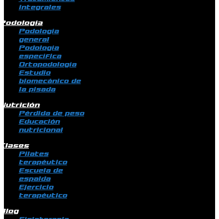
integrales
Podología
Podología
general
Podología
específica
Ortopodología
Estudio
biomecánico de
la pisada
Nutrición
Pérdida de peso
Educación
nutricional
Clases
Pilates
terapéutico
Escuela de
espalda
Ejercicio
terapéutico
Blog