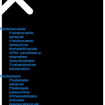
Fisioterapia
Fisioterapia
general
Fisioterapia
deportiva
Rehabilitación
ATM, cefaleas y
migrañas
Aparatología
Tratamientos
integrales
Podología
Podología
general
Podología
específica
Ortopodología
Estudio
biomecánico de