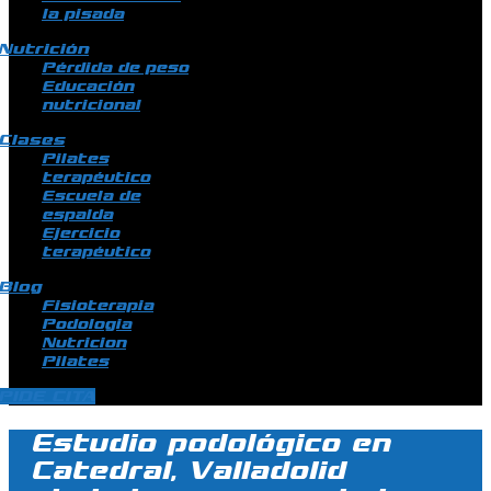
la pisada
Nutrición
Pérdida de peso
Educación
nutricional
Clases
Pilates
terapéutico
Escuela de
espalda
Ejercicio
terapéutico
Blog
Fisioterapia
Podologia
Nutricion
Pilates
PIDE CITA
Estudio podológico en
Catedral, Valladolid