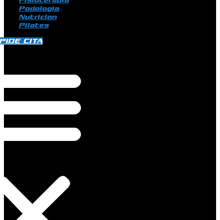
Fisioterapia
Podologia
Nutricion
Pilates
PIDE CITA