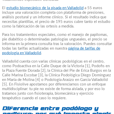
El
estudio biomecánico de la pisada en Valladolid
a 55 euros
incluye una valoración completa con plataforma de presiones,
análisis postural y un informe clínico. Si el resultado indica que
necesitas plantillas, el precio de 195 euros cubre tanto el estudio
como la fabricación de las ortesis a medida.
Para los tratamientos especiales, como el manejo de papilomas,
pie diabético o determinadas patologías ungueales, el precio se
informa en la primera consulta tras la valoración. Puedes consultar
todas las tarifas actualizadas en nuestra
página de tarifas de
podología en Valladolid
.
Valladolid cuenta con varias clínicas podológicas en el centro,
como Podoactiva en la Calle Duque de la Victoria [1], Podofis en
la Plaza Fuente Dorada [2], la Clínica del Pie de Erica Burgos en la
Calle Marina Escobar [3], la Clínica Podológica Diego Domínguez
en María de Molina [4] o Podología Araúzo en García Valladolid
[5]. En Fisiolive apostamos por diferenciarnos con un enfoque
multidisciplinar: tu pie no existe de forma aislada, y por eso lo
tratamos junto con fisioterapia, biomecánica y ejercicio
terapéutico cuando el caso lo requiere.
Diferencia entre podólogo y
pedicuro: por qué importa elegir