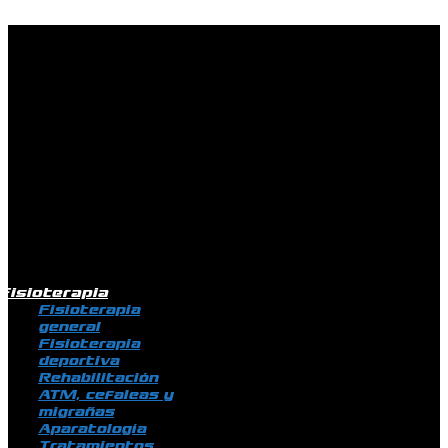
Ir al contenido
Fisioterapia
Fisioterapia
general
Fisioterapia
deportiva
Rehabilitación
ATM, cefaleas y
migrañas
Aparatología
Tratamientos