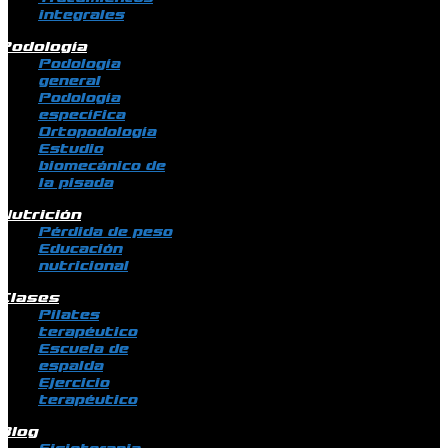
integrales
Podología
Podología
general
Podología
específica
Ortopodología
Estudio
biomecánico de
la pisada
Nutrición
Pérdida de peso
Educación
nutricional
Clases
Pilates
terapéutico
Escuela de
espalda
Ejercicio
terapéutico
Blog