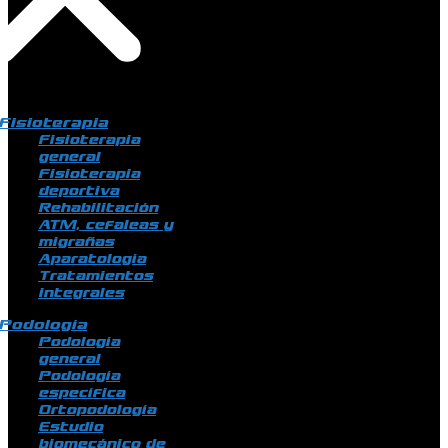
Fisioterapia
Fisioterapia
general
Fisioterapia
deportiva
Rehabilitación
ATM, cefaleas y
migrañas
Aparatología
Tratamientos
integrales
Podología
Podología
general
Podología
específica
Ortopodología
Estudio
biomecánico de