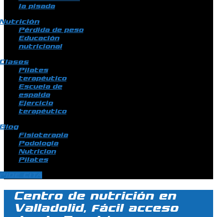
la pisada
Nutrición
Pérdida de peso
Educación
nutricional
Clases
Pilates
terapéutico
Escuela de
espalda
Ejercicio
terapéutico
Blog
Fisioterapia
Podologia
Nutricion
Pilates
PIDE CITA
Centro de nutrición en
Valladolid, fácil acceso