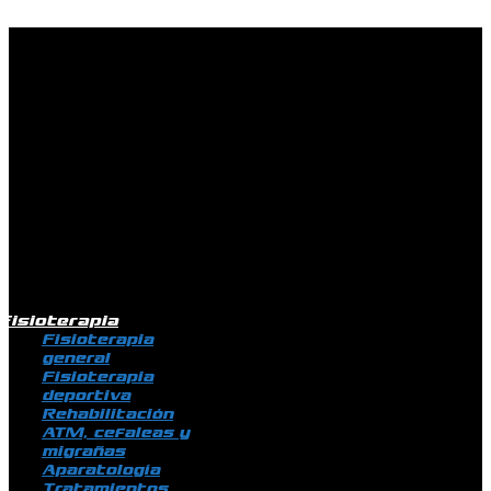
Ir al contenido
Fisioterapia
Fisioterapia
general
Fisioterapia
deportiva
Rehabilitación
ATM, cefaleas y
migrañas
Aparatología
Tratamientos