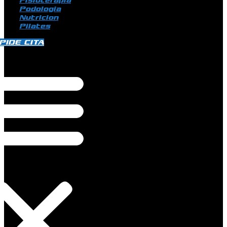
Fisioterapia
Podologia
Nutricion
Pilates
PIDE CITA