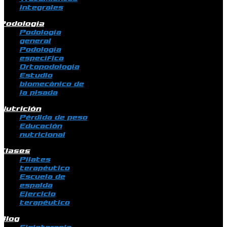
integrales
Podología
Podología
general
Podología
específica
Ortopodología
Estudio
biomecánico de
la pisada
Nutrición
Pérdida de peso
Educación
nutricional
Clases
Pilates
terapéutico
Escuela de
espalda
Ejercicio
terapéutico
Blog