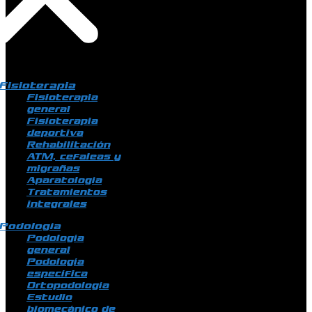
Fisioterapia
Fisioterapia
general
Fisioterapia
deportiva
Rehabilitación
ATM, cefaleas y
migrañas
Aparatología
Tratamientos
integrales
Podología
Podología
general
Podología
específica
Ortopodología
Estudio
biomecánico de