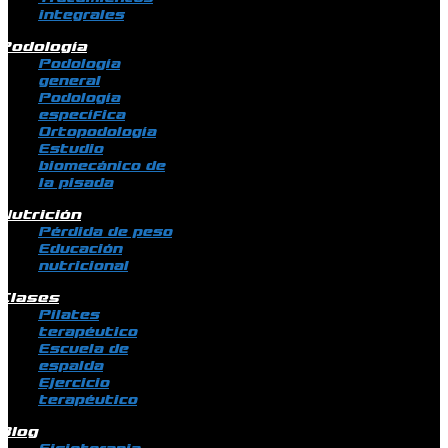
integrales
Podología
Podología
general
Podología
específica
Ortopodología
Estudio
biomecánico de
la pisada
Nutrición
Pérdida de peso
Educación
nutricional
Clases
Pilates
terapéutico
Escuela de
espalda
Ejercicio
terapéutico
Blog