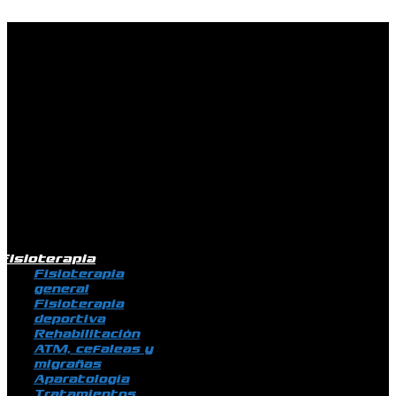
Ir al contenido
Fisioterapia
Fisioterapia
general
Fisioterapia
deportiva
Rehabilitación
ATM, cefaleas y
migrañas
Aparatología
Tratamientos