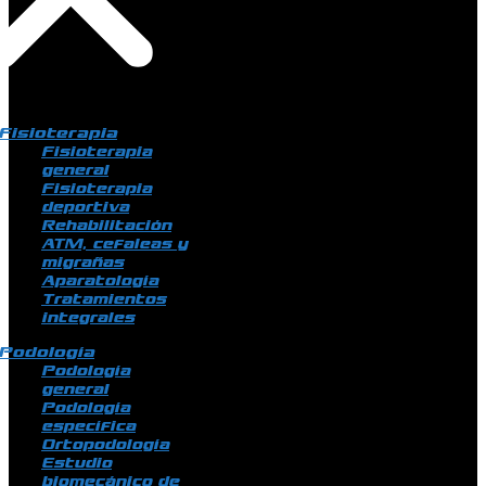
Fisioterapia
Fisioterapia
general
Fisioterapia
deportiva
Rehabilitación
ATM, cefaleas y
migrañas
Aparatología
Tratamientos
integrales
Podología
Podología
general
Podología
específica
Ortopodología
Estudio
biomecánico de