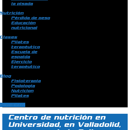
la pisada
Nutrición
Pérdida de peso
Educación
nutricional
Clases
Pilates
terapéutico
Escuela de
espalda
Ejercicio
terapéutico
Blog
Fisioterapia
Podologia
Nutricion
Pilates
PIDE CITA
Centro de nutrición en
Universidad, en Valladolid,