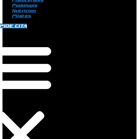
Fisioterapia
Podologia
Nutricion
Pilates
PIDE CITA