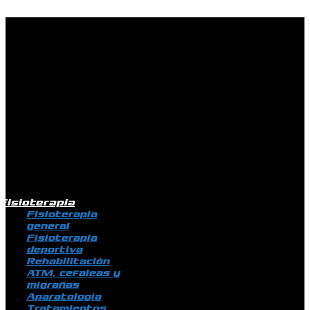
Ir al contenido
Fisioterapia
Fisioterapia
general
Fisioterapia
deportiva
Rehabilitación
ATM, cefaleas y
migrañas
Aparatología
Tratamientos