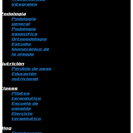
integrales
Podología
Podología
general
Podología
específica
Ortopodología
Estudio
biomecánico de
la pisada
Nutrición
Pérdida de peso
Educación
nutricional
Clases
Pilates
terapéutico
Escuela de
espalda
Ejercicio
terapéutico
Blog