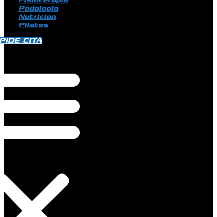
Fisioterapia
Podologia
Nutricion
Pilates
PIDE CITA