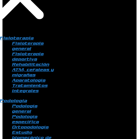
Fisioterapia
Fisioterapia
general
Fisioterapia
deportiva
Rehabilitación
ATM, cefaleas y
migrañas
Aparatología
Tratamientos
integrales
Podología
Podología
general
Podología
específica
Ortopodología
Estudio
biomecánico de