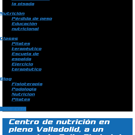
la pisada
Nutrición
Pérdida de peso
Educación
nutricional
Clases
Pilates
terapéutico
Escuela de
espalda
Ejercicio
terapéutico
Blog
Fisioterapia
Podologia
Nutricion
Pilates
PIDE CITA
Centro de nutrición en
pleno Valladolid, a un